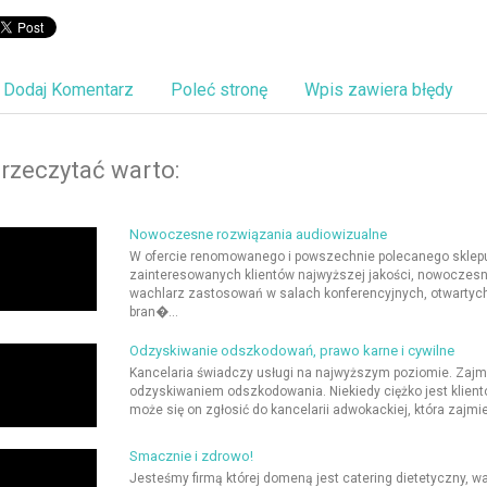
Dodaj Komentarz
Poleć stronę
Wpis zawiera błędy
rzeczytać warto:
Nowoczesne rozwiązania audiowizualne
W ofercie renomowanego i powszechnie polecanego sklepu
zainteresowanych klientów najwyższej jakości, nowoczesn
wachlarz zastosowań w salach konferencyjnych, otwartyc
bran�...
Odzyskiwanie odszkodowań, prawo karne i cywilne
Kancelaria świadczy usługi na najwyższym poziomie. Zajm
odzyskiwaniem odszkodowania. Niekiedy ciężko jest klien
może się on zgłosić do kancelarii adwokackiej, która zajmie
Smacznie i zdrowo!
Jesteśmy firmą której domeną jest catering dietetyczny, 