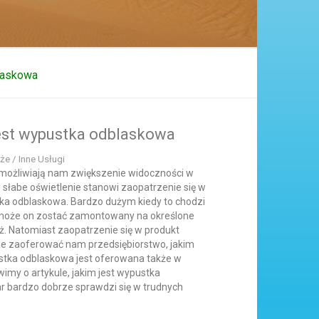
laskowa
est wypustka odblaskowa
że / Inne Usługi
możliwiają nam zwiększenie widoczności w
o słabe oświetlenie stanowi zaopatrzenie się w
stka odblaskowa. Bardzo dużym kiedy to chodzi
że może on zostać zamontowany na określone
eż. Natomiast zaopatrzenie się w produkt
nie zaoferować nam przedsiębiorstwo, jakim
ustka odblaskowa jest oferowana także w
wimy o artykule, jakim jest wypustka
 bardzo dobrze sprawdzi się w trudnych