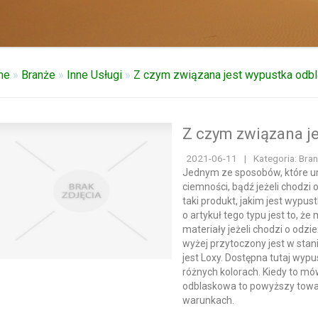
me
»
Branże
»
Inne Usługi
»
Z czym związana jest wypustka odb
Z czym związana j
2021-06-11
|
Kategoria: Bran
Jednym ze sposobów, które u
ciemności, bądź jeżeli chodzi 
taki produkt, jakim jest wypu
o artykuł tego typu jest to, 
materiały jeżeli chodzi o odzi
wyżej przytoczony jest w sta
jest Loxy. Dostępna tutaj wyp
różnych kolorach. Kiedy to mó
odblaskowa to powyższy towar
warunkach.