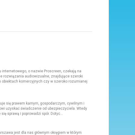
 internetowego, o nazwie Proscreen, czekają na
e rozwiązania audiowizualne, znajdujące szeroki
h obiektach komercyjnych czy w szeroko rozumianej
uje się prawem karnym, gospodarczym, cywilnym i
towi uzyskać świadczenie od ubezpieczyciela. Wtedy
 się sprawą i poprowadzi spór. Dotyc...
warszawa jest dla nas głównym okręgiem w którym