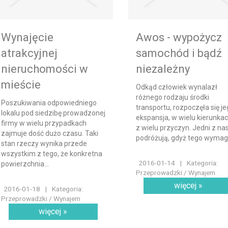
Wynajęcie
Awos - wypożycz
atrakcyjnej
samochód i bądź
nieruchomości w
niezależny
mieście
Odkąd człowiek wynalazł
różnego rodzaju środki
Poszukiwania odpowiedniego
transportu, rozpoczęła się j
lokalu pod siedzibę prowadzonej
ekspansja, w wielu kierunkac
firmy w wielu przypadkach
z wielu przyczyn. Jedni z na
zajmuje dość dużo czasu. Taki
podróżują, gdyż tego wymaga
stan rzeczy wynika przede
wszystkim z tego, że konkretna
2016-01-14
|
Kategoria:
powierzchnia...
Przeprowadzki / Wynajem
więcej »
2016-01-18
|
Kategoria:
Przeprowadzki / Wynajem
więcej »