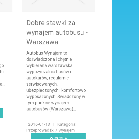
Dobre stawki za
wynajem autobusu -
Warszawa
Autobus Wynajem to
doświadczona i chętnie
ego
wybierana warszawska
h i
wypożyczalnia busów i
s
autokarów, regularnie
...
serwisowanych,
ubezpieczonych i komfortowo
wyposażonych. Świadczony w
tym punkcie wynajem
autobusów (Warszawa)...
2016-01-13
|
Kategoria:
Przeprowadzki / Wynajem
więcej »