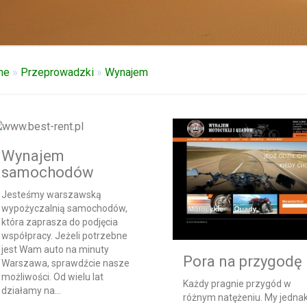
me
»
Przeprowadzki
»
Wynajem
Wynajem
samochodów
Jesteśmy warszawską
wypożyczalnią samochodów,
która zaprasza do podjęcia
współpracy. Jeżeli potrzebne
jest Wam auto na minuty
Pora na przygodę
Warszawa, sprawdźcie nasze
możliwości. Od wielu lat
Każdy pragnie przygód w
działamy na...
różnym natężeniu. My jedna