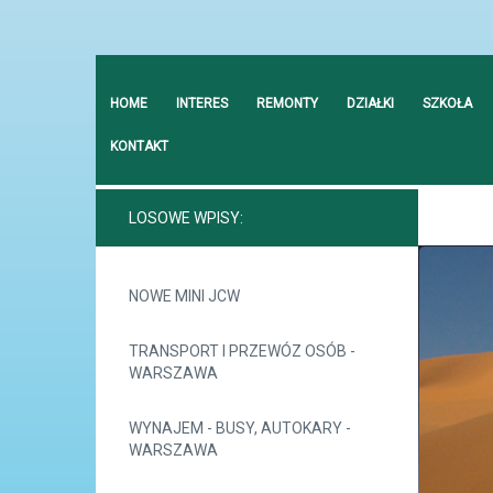
HOME
INTERES
REMONTY
DZIAŁKI
SZKOŁA
KONTAKT
LOSOWE WPISY:
NOWE MINI JCW
TRANSPORT I PRZEWÓZ OSÓB -
WARSZAWA
WYNAJEM - BUSY, AUTOKARY -
WARSZAWA