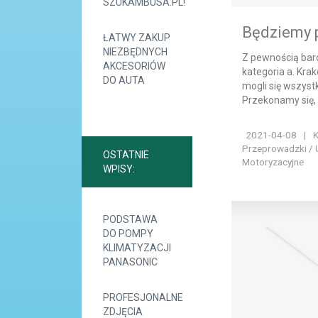
SZUKAMBUSA.PL!
Będziemy 
ŁATWY ZAKUP
NIEZBĘDNYCH
Z pewnością bar
AKCESORIÓW
kategoria a. Kra
DO AUTA
mogli się wszystk
Przekonamy się, ż
2021-04-08
|
K
Przeprowadzki / 
OSTATNIE
Motoryzacyjne
WPISY:
PODSTAWA
DO POMPY
KLIMATYZACJI
PANASONIC
PROFESJONALNE
ZDJĘCIA