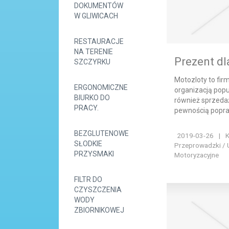
DOKUMENTÓW
W GLIWICACH
RESTAURACJE
NA TERENIE
Prezent dl
SZCZYRKU
Motozloty to firm
ERGONOMICZNE
organizacją pop
BIURKO DO
również sprzeda
PRACY.
pewnością popra
BEZGLUTENOWE
2019-03-26
|
K
SŁODKIE
Przeprowadzki / 
PRZYSMAKI
Motoryzacyjne
FILTR DO
CZYSZCZENIA
WODY
ZBIORNIKOWEJ