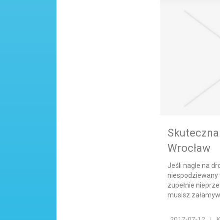
Skuteczna
Wrocław
Jeśli nagle na dr
niespodziewany 
zupełnie nieprze
musisz załamywać
2017-07-12
|
K