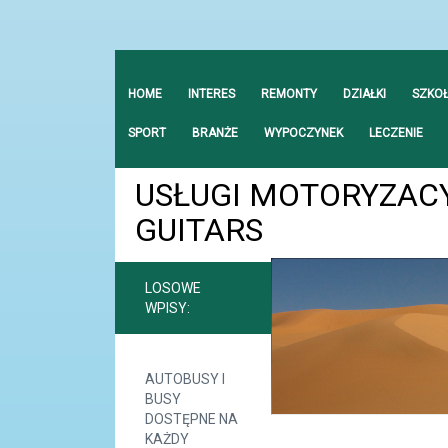
HOME
INTERES
REMONTY
DZIAŁKI
SZKO
SPORT
BRANŻE
WYPOCZYNEK
LECZENIE
USŁUGI MOTORYZACY
GUITARS
LOSOWE
WPISY:
AUTOBUSY I
BUSY
DOSTĘPNE NA
KAŻDY