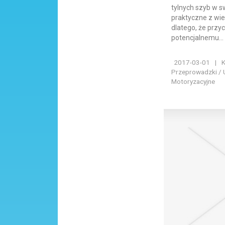
tylnych szyb w 
praktyczne z wi
dlatego, że przy
potencjalnemu...
2017-03-01
|
K
Przeprowadzki / 
Motoryzacyjne