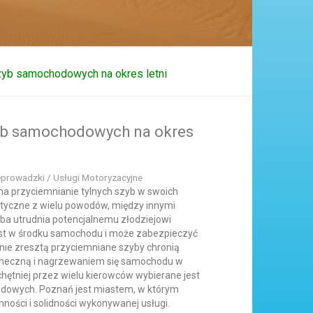
zyb samochodowych na okres letni
yb samochodowych na okres
eprowadzki / Usługi Motoryzacyjne
na przyciemnianie tylnych szyb w swoich
tyczne z wielu powodów, między innymi
yba utrudnia potencjalnemu złodziejowi
jest w środku samochodu i może zabezpieczyć
ie zresztą przyciemniane szyby chronią
oneczną i nagrzewaniem się samochodu w
 chętniej przez wielu kierowców wybierane jest
dowych. Poznań jest miastem, w którym
nności i solidności wykonywanej usługi.