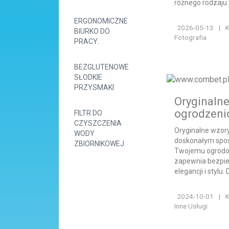
różnego rodzaju f
ERGONOMICZNE
2026-05-13
|
K
BIURKO DO
Fotografia
PRACY.
BEZGLUTENOWE
SŁODKIE
PRZYSMAKI
Oryginalne
ogrodzeni
FILTR DO
CZYSZCZENIA
Oryginalne wzor
WODY
doskonałym spo
ZBIORNIKOWEJ
Twojemu ogrodow
zapewnia bezpie
elegancji i stylu. D
2024-10-01
|
K
Inne Usługi