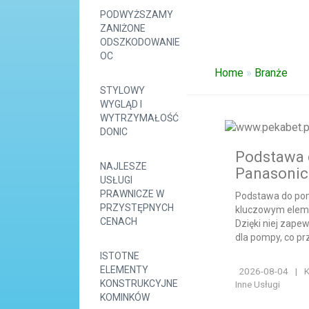
PODWYŻSZAMY
ZANIŻONE
ODSZKODOWANIE
OC
Home
»
Branże
STYLOWY
WYGLĄD I
WYTRZYMAŁOŚĆ
DONIC
Podstawa 
NAJLESZE
Panasonic
USŁUGI
PRAWNICZE W
Podstawa do pom
PRZYSTĘPNYCH
kluczowym eleme
CENACH
Dzięki niej zapew
dla pompy, co prz
ISTOTNE
ELEMENTY
2026-08-04
|
K
KONSTRUKCYJNE
Inne Usługi
KOMINKÓW