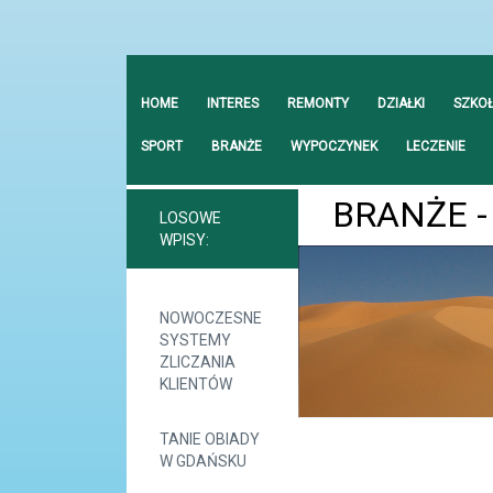
HOME
INTERES
REMONTY
DZIAŁKI
SZKO
SPORT
BRANŻE
WYPOCZYNEK
LECZENIE
BRANŻE -
LOSOWE
WPISY:
NOWOCZESNE
SYSTEMY
ZLICZANIA
KLIENTÓW
TANIE OBIADY
W GDAŃSKU