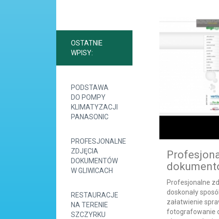
OSTATNIE
WPISY:
PODSTAWA
DO POMPY
KLIMATYZACJI
PANASONIC
PROFESJONALNE
ZDJĘCIA
Profesjona
DOKUMENTÓW
dokumentó
W GLIWICACH
Profesjonalne z
doskonały sposób
RESTAURACJE
załatwienie spr
NA TERENIE
fotografowanie
SZCZYRKU