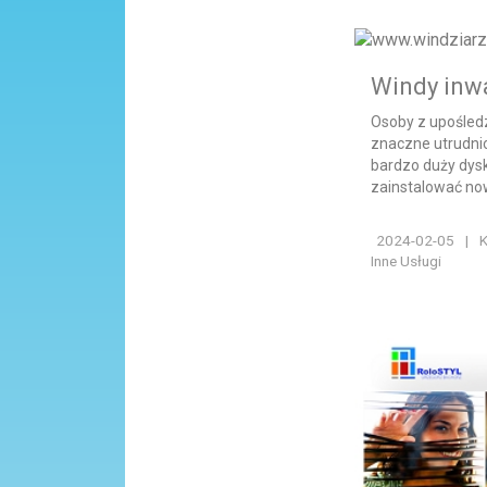
Windy inwa
Osoby z upośle
znaczne utrudnio
bardzo duży dysk
zainstalować no
2024-02-05
|
K
Inne Usługi