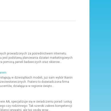
kowych prowadzonych za pośrednictwem internetu.
ynku jest podstawą planowania działań marketingowych
 za pomocą paneli badawczych oraz skierow...
iarem
ystępują w dziesiątkach modeli, już sam wybór tkanin
zeciwsłonecznych. Fratero to doświadczona firma
entów, działająca w regionie święto...
ie AA, specjalizuje się w świadczeniu porad i usług
ego czy rodzinnego. Tak szeroki zakres kompetencji
klienci prywatni, ale też osoby prow...