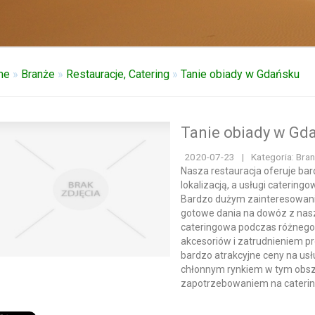
me
»
Branże
»
Restauracje, Catering
»
Tanie obiady w Gdańsku
Tanie obiady w Gd
2020-07-23
|
Kategoria: Bran
Nasza restauracja oferuje bar
lokalizacją, a usługi caterin
Bardzo dużym zainteresowani
gotowe dania na dowóz z nasze
cateringowa podczas różnego 
akcesoriów i zatrudnieniem 
bardzo atrakcyjne ceny na usłu
chłonnym rynkiem w tym obsza
zapotrzebowaniem na catering 