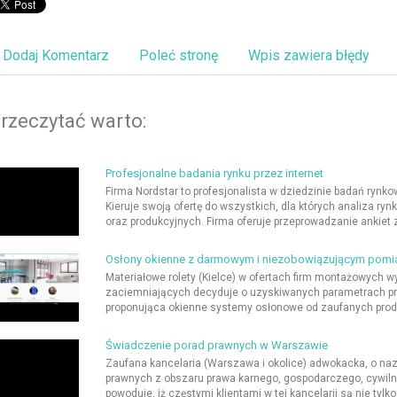
Dodaj Komentarz
Poleć stronę
Wpis zawiera błędy
rzeczytać warto:
Profesjonalne badania rynku przez internet
Firma Nordstar to profesjonalista w dziedzinie badań ryn
Kieruje swoją ofertę do wszystkich, dla których analiza r
oraz produkcyjnych. Firma oferuje przeprowadzanie ankiet
Osłony okienne z darmowym i niezobowiązującym pom
Materiałowe rolety (Kielce) w ofertach firm montażowych w
zaciemniających decyduje o uzyskiwanych parametrach pr
proponująca okienne systemy osłonowe od zaufanych produc
Świadczenie porad prawnych w Warszawie
Zaufana kancelaria (Warszawa i okolice) adwokacka, o nazw
prawnych z obszaru prawa karnego, gospodarczego, cywiln
powoduje, iż częstymi klientami w tej kancelarii są nie tylko 