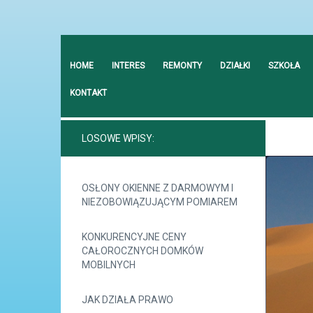
HOME
INTERES
REMONTY
DZIAŁKI
SZKOŁA
KONTAKT
LOSOWE WPISY:
OSŁONY OKIENNE Z DARMOWYM I
NIEZOBOWIĄZUJĄCYM POMIAREM
KONKURENCYJNE CENY
CAŁOROCZNYCH DOMKÓW
MOBILNYCH
JAK DZIAŁA PRAWO