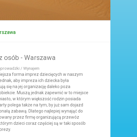
arszawa
óz osób - Warszawa
eprowadzki / Wynajem
rniejsza forma imprez dziecięcych w naszym
jednak, aby impreza ich dziecka była
ą się na jej organizację daleko poza
biekcie. Muszą jednak zapewnić w to miejsce
asto, w którym większość rodzin posiada
rty polega także na tym, by już sam dojazd
konałą zabawą. Dlatego najlepiej wynająć do
erowany przez firmę organizującą przewóz
tórym dzieci coraz częściej są w taki sposób
prezy.