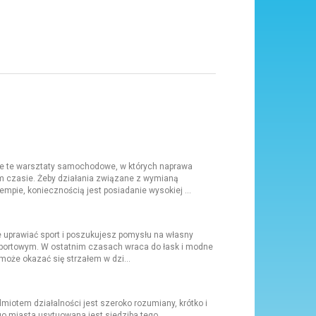
ie te warsztaty samochodowe, w których naprawa
 czasie. Żeby działania związane z wymianą
mpie, koniecznością jest posiadanie wysokiej ...
ie uprawiać sport i poszukujesz pomysłu na własny
u sportowym. W ostatnim czasach wraca do łask i modne
może okazać się strzałem w dzi...
iotem działalności jest szeroko rozumiany, krótko i
o miasta usytuowana jest siedziba tego