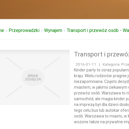
me
»
Przeprowadzki
»
Wynajem
»
Transport i przewóz osób - W
Transport i przew
2016-01-11
|
Kategoria: Prz
Kinder party to coraz popula
kraju. Wielu rodziców pragnie 
niezapomniana. Często decyduj
miastem, w jakimś ciekawym o
przewóz osób. Warszawa to mi
samochód, ale magia kinder pa
na imprezę był dla dzieci dos
tego celu bus lub autokar of
osób. Warszawa to miasto, w k
wożone także na prywatne im