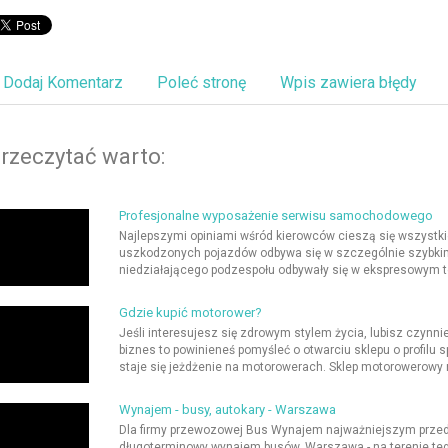
Dodaj Komentarz
Poleć stronę
Wpis zawiera błędy
rzeczytać warto:
Profesjonalne wyposażenie serwisu samochodowego
Najlepszymi opiniami wśród kierowców cieszą się wszystk
uszkodzonych pojazdów odbywa się w szczególnie szybkim
niedziałającego podzespołu odbywały się w ekspresowym te
Gdzie kupić motorower?
Jeśli interesujesz się zdrowym stylem życia, lubisz czynn
biznes to powinieneś pomyśleć o otwarciu sklepu o profil
staje się jeżdżenie na motorowerach. Sklep motorowerowy 
Wynajem - busy, autokary - Warszawa
Dla firmy przewozowej Bus Wynajem najważniejszym przedm
długoterminowy wynajem busów. Warszawa - na terenie teg