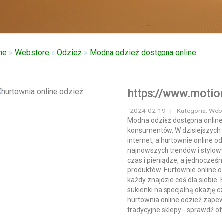
me
»
Webstore
»
Odzież
»
Modna odzież dostępna online
https://www.motio
2024-02-19
|
Kategoria: Web
Modna odzież dostępna online 
konsumentów. W dzisiejszych 
internet, a hurtownie online 
najnowszych trendów i stylow
czas i pieniądze, a jednocześ
produktów. Hurtownie online o
każdy znajdzie coś dla siebie.
sukienki na specjalną okazję 
hurtownia online odzież zapew
tradycyjne sklepy - sprawdź ofe