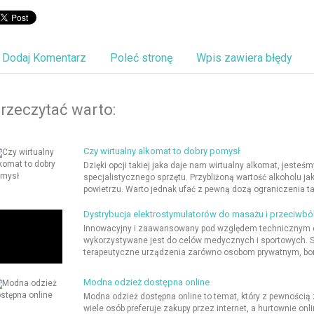
Dodaj Komentarz
Poleć stronę
Wpis zawiera błędy
rzeczytać warto:
Czy wirtualny alkomat to dobry pomysł
Dzięki opcji takiej jaka daje nam wirtualny alkomat, jeste
specjalistycznego sprzętu. Przybliżoną wartość alkoholu
powietrzu. Warto jednak ufać z pewną dozą ograniczenia ta
Dystrybucja elektrostymulatorów do masażu i przeciwb
Innowacyjny i zaawansowany pod względem technicznym ele
wykorzystywane jest do celów medycznych i sportowych. Sk
terapeutyczne urządzenia zarówno osobom prywatnym, boryk
Modna odzież dostępna online
Modna odzież dostępna online to temat, który z pewności
wiele osób preferuje zakupy przez internet, a hurtownie o