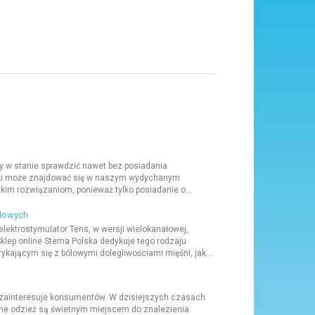
śmy w stanie sprawdzić nawet bez posiadania
 jaki może znajdować się w naszym wydychanym
kim rozwiązaniom, ponieważ tylko posiadanie o...
ólowych
ktrostymulator Tens, w wersji wielokanałowej,
lep online Sterna Polska dedykuje tego rodzaju
ającym się z bólowymi dolegliwościami mięśni, jak...
ą zainteresuje konsumentów. W dzisiejszych czasach
nline odzież są świetnym miejscem do znalezienia