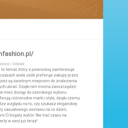
nfashion.pl/
store / Odzież
to temat, który z pewnością zainteresuje
czasach wiele osób preferuje zakupy przez
odzież są świetnym miejscem do znalezienia
ych ubrań. Dzięki nim można zaoszczędzić
nie mieć dostęp do szerokiego wyboru
ferują różnorodne marki i style, dzięki czemu
 Bez względu na to, czy szukasz eleganckiej
czy casualowego zestawu na co dzień,
ni Ci bogaty wybór. Nie trać czasu na
rty w sieci już teraz!