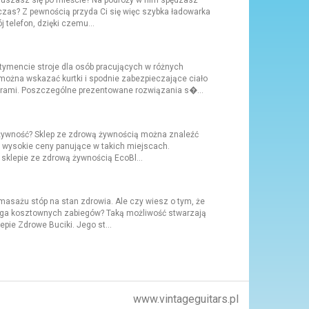
ruszasz się po mieście? Na podróży w nim spędzasz
czas? Z pewnością przyda Ci się więc szybka ładowarka
telefon, dzięki czemu...
encie stroje dla osób pracujących w różnych
ożna wskazać kurtki i spodnie zabezpieczające ciało
rami. Poszczególne prezentowane rozwiązania s�...
 żywność? Sklep ze zdrową żywnością można znaleźć
a wysokie ceny panujące w takich miejscach.
klepie ze zdrową żywnością EcoBl...
asażu stóp na stan zdrowia. Ale czy wiesz o tym, że
maga kosztownych zabiegów? Taką możliwość stwarzają
epie Zdrowe Buciki. Jego st...
www.vintageguitars.pl