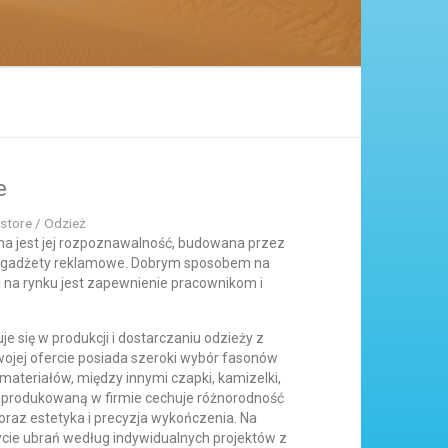
e
store / Odzież
na jest jej rozpoznawalność, budowana przez
z gadżety reklamowe. Dobrym sposobem na
 na rynku jest zapewnienie pracownikom i
 się w produkcji i dostarczaniu odzieży z
jej ofercie posiada szeroki wybór fasonów
 materiałów, między innymi czapki, kamizelki,
ież produkowaną w firmie cechuje różnorodność
oraz estetyka i precyzja wykończenia. Na
cie ubrań według indywidualnych projektów z