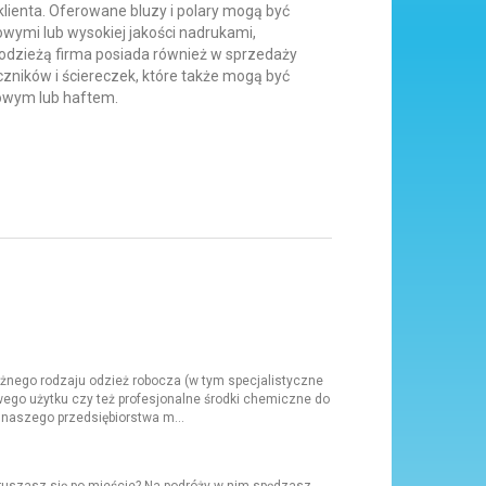
lienta. Oferowane bluzy i polary mogą być
ymi lub wysokiej jakości nadrukami,
 odzieżą firma posiada również w sprzedaży
zników i ściereczek, które także mogą być
owym lub haftem.
różnego rodzaju odzież robocza (w tym specjalistyczne
wego użytku czy też profesjonalne środki chemiczne do
 naszego przedsiębiorstwa m...