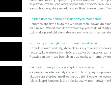
Samochód to Twój najczęstszy środek transportu, jakim po
większość czasu i chciałbyś odpowiednio spożytkować ów 
samochodowa, która naładuje w krótkim okresie czasu Twój 
Solidne ubrania ochronne z klasowych materiałów
Renomowana firma MMG ma w swoim rozbudowanym asortym
warunkach. Wśród produktów wchodzących w skład oferty m
człowieka przed chłodem, deszczem i wysokimi temperatu
Zdrowa żywność tylko w odpowiednim sklepie!
Gdzie kupować produkty, które określa się mianem zdrowa
raczej tylko w większym mieście, dużo osób narzeka też n
Rozwiązaniem może być robienie zakupów w internetowym s
Fakirki Zdrowego Bucika- klapki o niezwykłej mocy
Na pewno niejeden raz słyszałaś o dobroczynnym wpływie m
akupresura stóp jest możliwa na co dzień i wcale nie wy
fakirki, klapki Akupres, które nabędziesz w internetowym skl