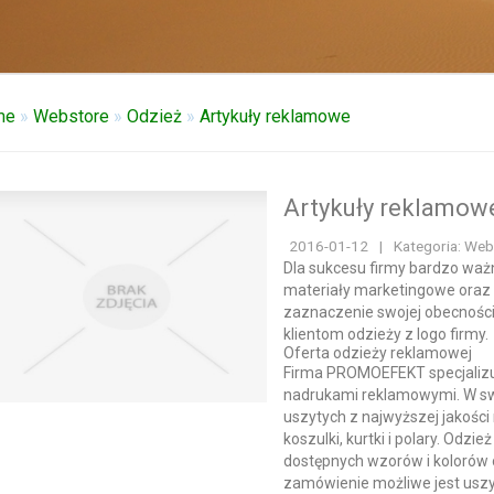
me
»
Webstore
»
Odzież
»
Artykuły reklamowe
Artykuły reklamow
2016-01-12
|
Kategoria: Web
Dla sukcesu firmy bardzo waż
materiały marketingowe ora
zaznaczenie swojej obecności
klientom odzieży z logo firmy.
Oferta odzieży reklamowej
Firma PROMOEFEKT specjalizuje
nadrukami reklamowymi. W swo
uszytych z najwyższej jakości
koszulki, kurtki i polary. Odz
dostępnych wzorów i kolorów 
zamówienie możliwe jest uszy