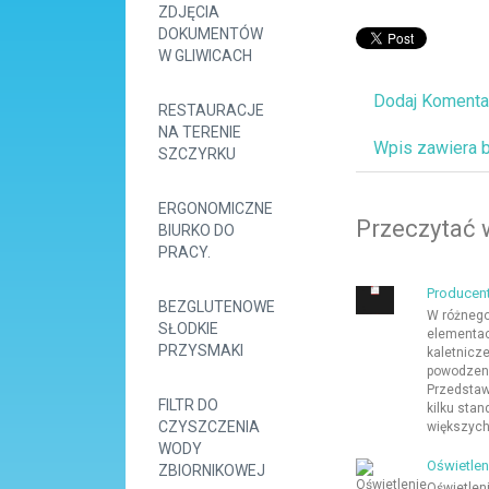
ZDJĘCIA
DOKUMENTÓW
W GLIWICACH
Dodaj Komenta
RESTAURACJE
NA TERENIE
Wpis zawiera 
SZCZYRKU
ERGONOMICZNE
Przeczytać 
BIURKO DO
PRACY.
Producent
BEZGLUTENOWE
W różnego
SŁODKIE
elementac
PRZYSMAKI
kaletnicze
powodzeni
Przedstaw
FILTR DO
kilku stan
CZYSZCZENIA
większych
WODY
Oświetlen
ZBIORNIKOWEJ
Oświetleni