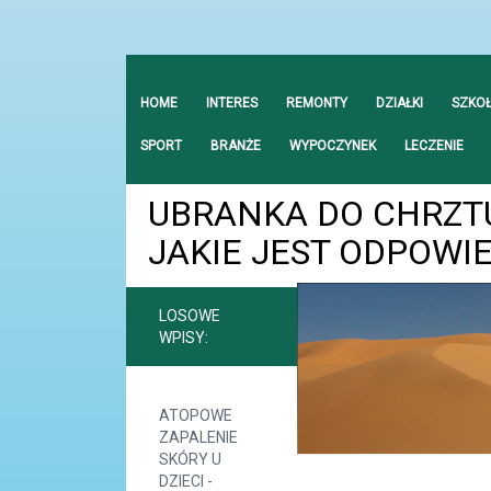
HOME
INTERES
REMONTY
DZIAŁKI
SZKO
SPORT
BRANŻE
WYPOCZYNEK
LECZENIE
UBRANKA DO CHRZT
JAKIE JEST ODPOWI
LOSOWE
WPISY:
ATOPOWE
ZAPALENIE
SKÓRY U
DZIECI -