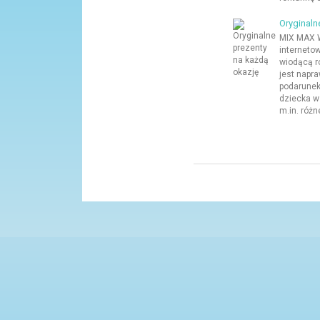
Oryginaln
MIX MAX W
interneto
wiodącą ro
jest napr
podarunek
dziecka w
m.in. różne