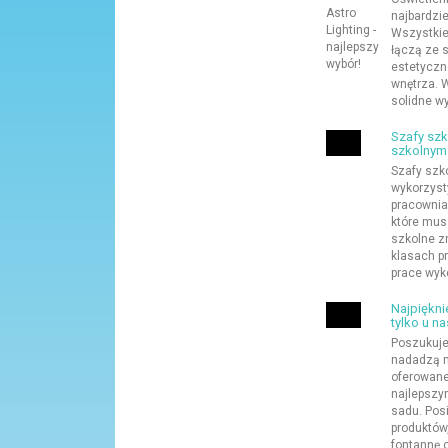
najbardzi
Wszystkie
łączą ze 
estetyczn
wnętrza. 
solidne wy
Szafy szk
szkolnym
Szafy szk
wykorzyst
pracownia
które mus
szkolne z
klasach p
prace wyk
Najpiękni
tylko u na
Poszukuje
nadadzą m
oferowane
najlepszy
sadu. Pos
produktów
fontannę 