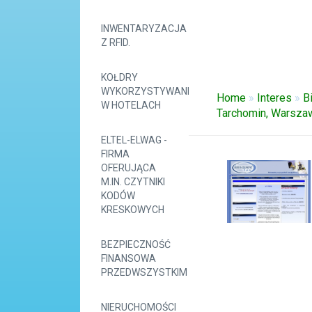
INWENTARYZACJA
Z RFID.
KOŁDRY
WYKORZYSTYWANE
Home
»
Interes
»
B
W HOTELACH
Tarchomin, Warszaw
ELTEL-ELWAG -
FIRMA
OFERUJĄCA
M.IN. CZYTNIKI
KODÓW
KRESKOWYCH
BEZPIECZNOŚĆ
FINANSOWA
PRZEDWSZYSTKIM
NIERUCHOMOŚCI