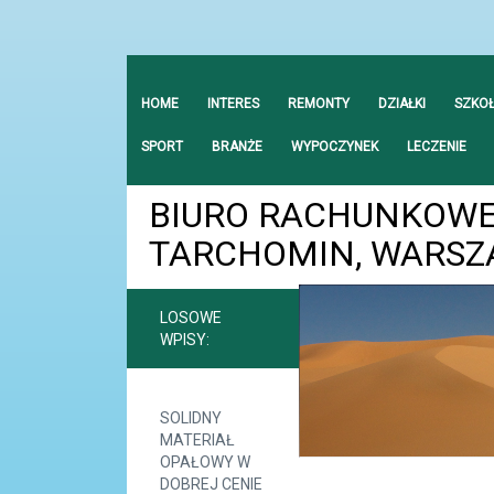
HOME
INTERES
REMONTY
DZIAŁKI
SZKO
SPORT
BRANŻE
WYPOCZYNEK
LECZENIE
BIURO RACHUNKOWE 
TARCHOMIN, WARSZA
LOSOWE
WPISY:
SOLIDNY
MATERIAŁ
OPAŁOWY W
DOBREJ CENIE