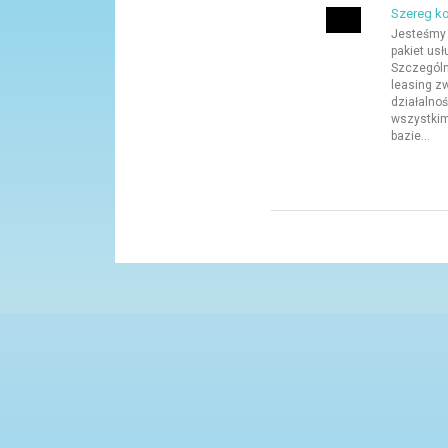
Szereg ko
Jesteśmy 
pakiet usł
Szczególni
leasing zw
działalno
wszystkim
bazie...