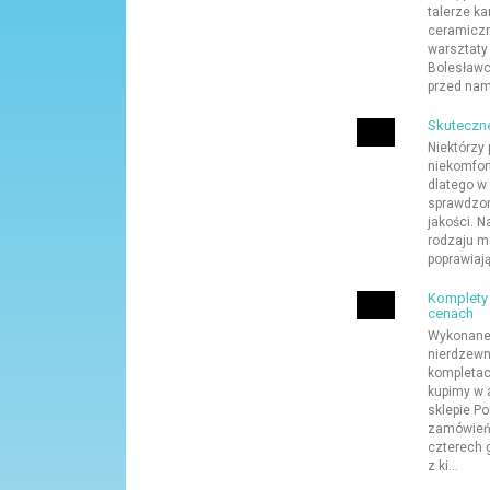
talerze k
ceramiczn
warsztaty
Bolesławc
przed nami
Skuteczne
Niektórzy 
niekomfort
dlatego w
sprawdzon
jakości. N
rodzaju m
poprawiają
Komplety 
cenach
Wykonane 
nierdzewn
kompletac
kupimy w 
sklepie P
zamówień,
czterech 
z ki...