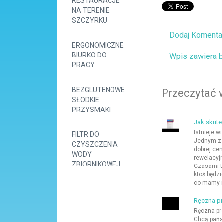
RESTAURACJE
NA TERENIE
SZCZYRKU
Dodaj Komenta
ERGONOMICZNE
BIURKO DO
Wpis zawiera 
PRACY.
BEZGLUTENOWE
Przeczytać 
SŁODKIE
PRZYSMAKI
Jak skut
Istnieje w
FILTR DO
Jednym z 
CZYSZCZENIA
dobrej ce
WODY
rewelacyj
ZBIORNIKOWEJ
Czasami t
ktoś będzi
co mamy m
Ręczna p
Ręczna pr
Chcą pańs