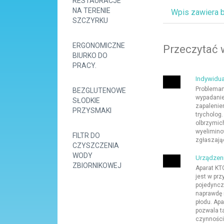
RESTAURACJE
NA TERENIE
Wpis zawiera 
SZCZYRKU
ERGONOMICZNE
Przeczytać 
BIURKO DO
PRACY.
Indywidua
Problemam
BEZGLUTENOWE
wypadanie
SŁODKIE
zapalenie
PRZYSMAKI
trycholog
olbrzymic
wyelimino
FILTR DO
zgłaszają
CZYSZCZENIA
WODY
Urządzen
ZBIORNIKOWEJ
Aparat KT
jest w pr
pojedyncze
naprawdę 
płodu. Ap
pozwala t
czynności