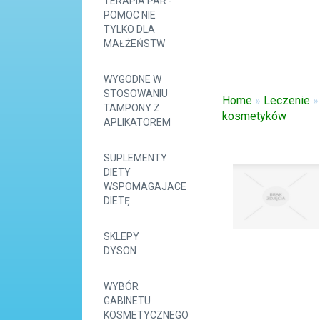
TERAPIA PAR -
POMOC NIE
TYLKO DLA
MAŁŻEŃSTW
WYGODNE W
STOSOWANIU
Home
»
Leczenie
TAMPONY Z
kosmetyków
APLIKATOREM
SUPLEMENTY
DIETY
WSPOMAGAJACE
DIETĘ
SKLEPY
DYSON
WYBÓR
GABINETU
KOSMETYCZNEGO