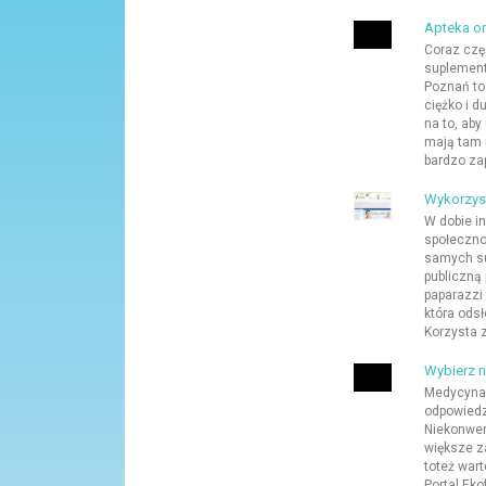
Apteka on
Coraz czę
suplementy
Poznań to 
ciężko i d
na to, aby
mają tam 
bardzo za
Wykorzys
W dobie i
społeczno
samych su
publiczną
paparazzi
która odsł
Korzysta z 
Wybierz n
Medycyna 
odpowiedz
Niekonwen
większe z
toteż war
Portal Eko