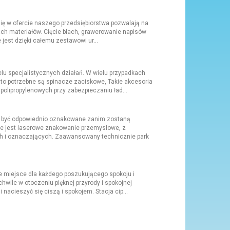
się w ofercie naszego przedsiębiorstwa pozwalają na
ch materiałów. Cięcie blach, grawerowanie napisów
est dzięki całemu zestawowi ur...
 specjalistycznych działań. W wielu przypadkach
sto potrzebne są spinacze zaciskowe, Takie akcesoria
olipropylenowych przy zabezpieczaniu ład...
ą być odpowiednio oznakowane zanim zostaną
ne jest laserowe znakowanie przemysłowe, z
h i oznaczających. Zaawansowany technicznie park
lne miejsce dla każdego poszukującego spokoju i
hwile w otoczeniu pięknej przyrody i spokojnej
nacieszyć się ciszą i spokojem. Stacja cip...