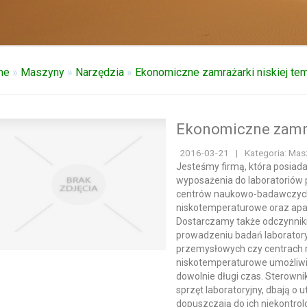
me
»
Maszyny
»
Narzędzia
»
Ekonomiczne zamrażarki niskiej te
Ekonomiczne zamra
2016-03-21
|
Kategoria: Mas
Jesteśmy firmą, która posiad
wyposażenia do laboratoriów
centrów naukowo-badawczych
niskotemperaturowe oraz apar
Dostarczamy także odczynnik
prowadzeniu badań laborator
przemysłowych czy centrach
niskotemperaturowe umożliw
dowolnie długi czas. Sterowni
sprzęt laboratoryjny, dbają o
dopuszczają do ich niekontr