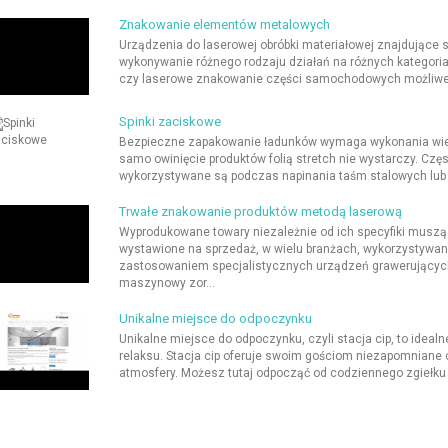
Znakowanie elementów metalowych
Urządzenia do laserowej obróbki materiałowej znajdujące 
wykonywanie różnego rodzaju działań na różnych kategoria
czy laserowe znakowanie części samochodowych możliwe j
Spinki zaciskowe
Bezpieczne zapakowanie ładunków wymaga wykonania wielu
samo owinięcie produktów folią stretch nie wystarczy. Czę
wykorzystywane są podczas napinania taśm stalowych lub p
Trwałe znakowanie produktów metodą laserową
Wyprodukowane towary niezależnie od ich specyfiki musz
wystawione na sprzedaż, w wielu branżach, wykorzystywa
zastosowaniem specjalistycznych urządzeń grawerującyc
maszynowy zor...
Unikalne miejsce do odpoczynku
Unikalne miejsce do odpoczynku, czyli stacja cip, to idea
relaksu. Stacja cip oferuje swoim gościom niezapomniane c
atmosfery. Możesz tutaj odpocząć od codziennego zgiełku i 