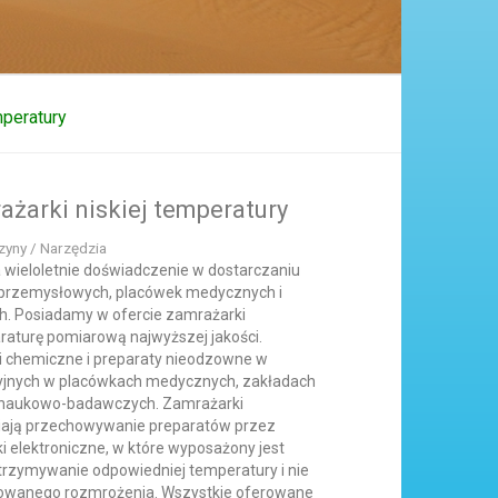
mperatury
żarki niskiej temperatury
zyny / Narzędzia
a wieloletnie doświadczenie w dostarczaniu
 przemysłowych, placówek medycznych i
. Posiadamy w ofercie zamrażarki
aturę pomiarową najwyższej jakości.
i chemiczne i preparaty nieodzowne w
yjnych w placówkach medycznych, zakładach
 naukowo-badawczych. Zamrażarki
iają przechowywanie preparatów przez
ki elektroniczne, w które wyposażony jest
 utrzymywanie odpowiedniej temperatury i nie
olowanego rozmrożenia. Wszystkie oferowane