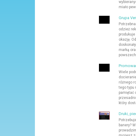
wybieranyc
miało pewn
Grupa Ven
Potrzebna 
odzież re
produkuje 
okazję. Od
doskonały 
marką ora
powszechn
Promowani
Wiele pod
docierani
różnego r
tego typu
pamiętać 
przesadnie
który dosta
Druki, pi
Potrzebuj
banery? Wa
prowadzim
możesz za