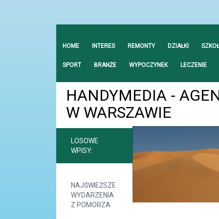
HOME
INTERES
REMONTY
DZIAŁKI
SZKO
SPORT
BRANŻE
WYPOCZYNEK
LECZENIE
HANDYMEDIA - AGE
W WARSZAWIE
LOSOWE
WPISY:
NAJŚWIEŻSZE
WYDARZENIA
Z POMORZA