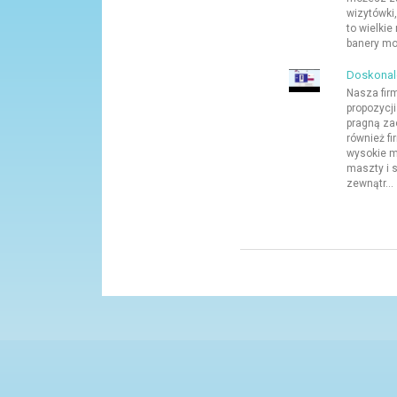
wizytówki
to wielkie
banery moż
Doskonale
Nasza fir
propozycji
pragną zao
również fi
wysokie m
maszty i s
zewnątr...