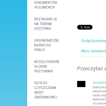
DOKUMENTÓW
W GLIWICACH
RESTAURACJE
NA TERENIE
SZCZYRKU
ERGONOMICZNE
Dodaj Komenta
BIURKO DO
PRACY.
Wpis zawiera 
BEZGLUTENOWE
SŁODKIE
Przeczytać 
PRZYSMAKI
Sprawdzo
FILTR DO
Stale pos
CZYSZCZENIA
reklamowe
WODY
osoby odp
ZBIORNIKOWEJ
wybraniem
szczęście