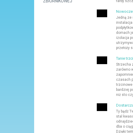
ZBIORNIKOWEJ
farby szcze
Nowoczesn
Jedną ze s
instalacj
podpłytko
domach je
izolacja 
utrzymywa
przełoży s
Tanie trz
Strzecha z
zarówno w 
zapomnie
czasach p
trzcinowe
bardziej p
niż sto czy
Dostarcz
Ty bądź T
stal kwaso
odnajdzie
dba o cią
Dzięki te