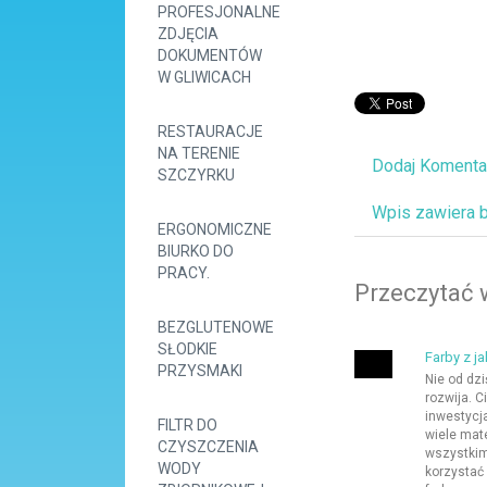
PROFESJONALNE
ZDJĘCIA
DOKUMENTÓW
W GLIWICACH
RESTAURACJE
NA TERENIE
Dodaj Komenta
SZCZYRKU
Wpis zawiera 
ERGONOMICZNE
BIURKO DO
PRACY.
Przeczytać 
BEZGLUTENOWE
SŁODKIE
Farby z j
PRZYSMAKI
Nie od dz
rozwija. 
inwestycj
FILTR DO
wiele mat
CZYSZCZENIA
wszystkim 
WODY
korzystać 