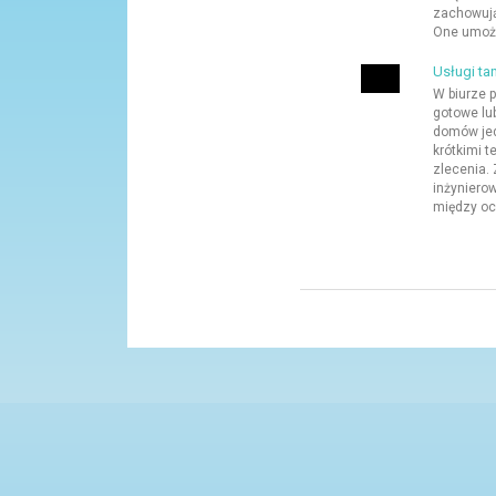
zachowują
One umożl
Usługi ta
W biurze
gotowe lu
domów jed
krótkimi 
zlecenia. 
inżynierow
między oc