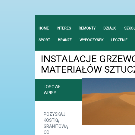
HOME
INTERES
REMONTY
DZIAŁKI
SZKO
SPORT
BRANŻE
WYPOCZYNEK
LECZENIE
INSTALACJE GRZEWC
MATERIAŁÓW SZTUC
LOSOWE
WPISY:
POZYSKAJ
KOSTKĘ
GRANITOWĄ
OD