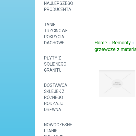
NAJLEPSZEGO
PRODUCENTA
TANIE
TRZCINOWE
POKRYCIA
Home
»
Remonty
»
DACHOWE
grzewcze z materi
PŁYTY Z
SOLIDNEGO
GRANITU
DOSTAWCA
SKLEJEK Z
RÓŻNEGO
RODZAJU
DREWNA
NOWOCZESNE
I TANIE