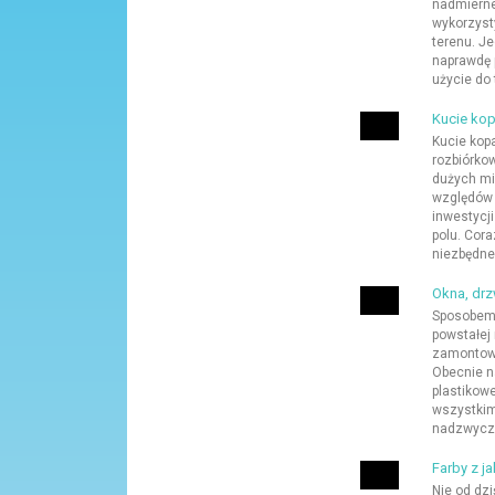
nadmiernej
wykorzyst
terenu. J
naprawdę 
użycie do 
Kucie ko
Kucie kopa
rozbiórko
dużych mi
względów 
inwestycj
polu. Cora
niezbędne 
Okna, drz
Sposobem 
powstałej
zamontowa
Obecnie n
plastikowe
wszystkim
nadzwycza
Farby z j
Nie od dz