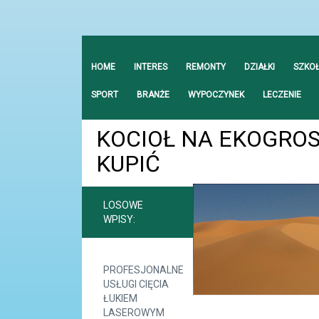
HOME
INTERES
REMONTY
DZIAŁKI
SZKO
SPORT
BRANŻE
WYPOCZYNEK
LECZENIE
KOCIOŁ NA EKOGRO
KUPIĆ
LOSOWE
WPISY:
PROFESJONALNE
USŁUGI CIĘCIA
ŁUKIEM
LASEROWYM