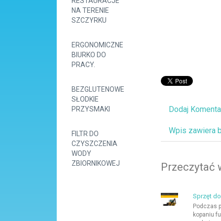
RESTAURACJE
NA TERENIE
SZCZYRKU
ERGONOMICZNE
BIURKO DO
PRACY.
BEZGLUTENOWE
SŁODKIE
Dodaj Komenta
PRZYSMAKI
Wpis zawiera 
FILTR DO
CZYSZCZENIA
WODY
ZBIORNIKOWEJ
Przeczytać 
Sprzęt do
Podczas p
kopaniu f