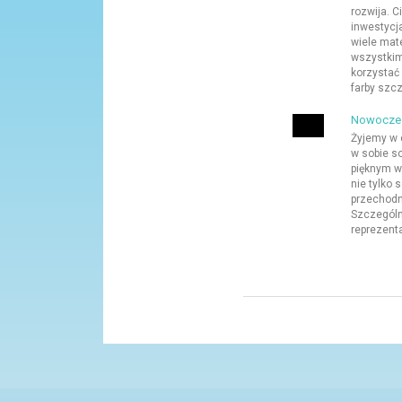
rozwija. 
inwestycj
wiele mat
wszystkim 
korzystać 
farby szcze
Nowoczes
Żyjemy w 
w sobie so
pięknym w
nie tylko 
przechodni
Szczególn
reprezenta