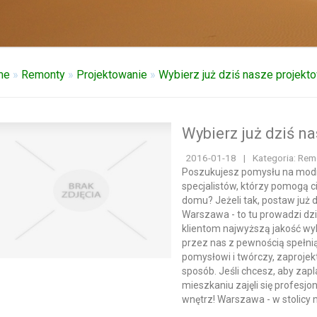
me
»
Remonty
»
Projektowanie
»
Wybierz już dziś nasze projekt
Wybierz już dziś n
2016-01-18
|
Kategoria: Rem
Poszukujesz pomysłu na mod
specjalistów, którzy pomogą c
domu? Jeżeli tak, postaw już 
Warszawa - to tu prowadzi dz
klientom najwyższą jakość wy
przez nas z pewnością spełni
pomysłowi i twórczy, zaproje
sposób. Jeśli chcesz, aby za
mieszkaniu zajęli się profesjo
wnętrz! Warszawa - w stolicy 