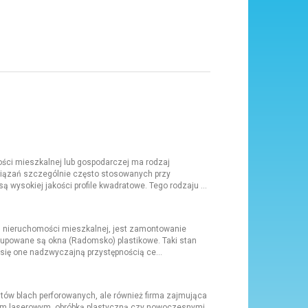
ości mieszkalnej lub gospodarczej ma rodzaj
wiązań szczególnie często stosowanych przy
wysokiej jakości profile kwadratowe. Tego rodzaju ...
j nieruchomości mieszkalnej, jest zamontowanie
 kupowane są okna (Radomsko) plastikowe. Taki stan
 się one nadzwyczajną przystępnością ce...
ntów blach perforowanych, ale również firma zajmująca
iem laserowym, obróbką plastyczną czy nowoczesnymi