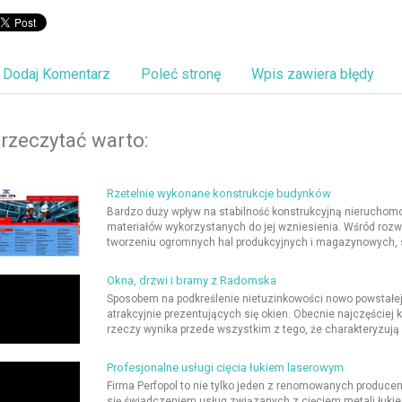
Dodaj Komentarz
Poleć stronę
Wpis zawiera błędy
rzeczytać warto:
Rzetelnie wykonane konstrukcje budynków
Bardzo duży wpływ na stabilność konstrukcyjną nieruchom
materiałów wykorzystanych do jej wzniesienia. Wśród roz
tworzeniu ogromnych hal produkcyjnych i magazynowych, są 
Okna, drzwi i bramy z Radomska
Sposobem na podkreślenie nietuzinkowości nowo powstałe
atrakcyjnie prezentujących się okien. Obecnie najczęściej
rzeczy wynika przede wszystkim z tego, że charakteryzują
Profesjonalne usługi cięcia łukiem laserowym
Firma Perfopol to nie tylko jeden z renomowanych produce
się świadczeniem usług związanych z cięciem metali łuk