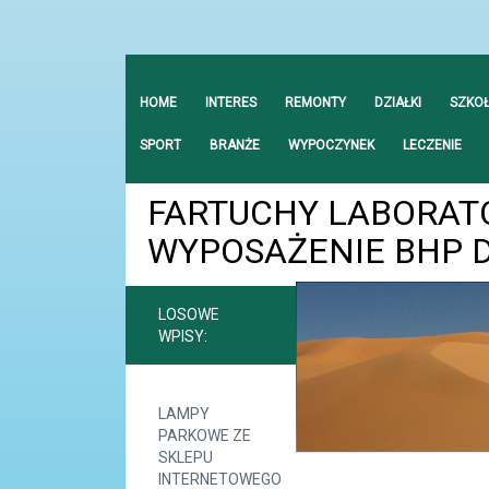
HOME
INTERES
REMONTY
DZIAŁKI
SZKO
SPORT
BRANŻE
WYPOCZYNEK
LECZENIE
FARTUCHY LABORATO
WYPOSAŻENIE BHP D
LOSOWE
WPISY:
LAMPY
PARKOWE ZE
SKLEPU
INTERNETOWEGO