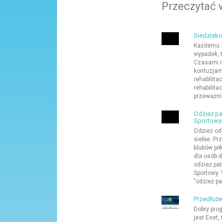
Przeczytać 
Siedzisko
Każdemu z
wypadek, t
Czasami n
kontuzjam
rehabilitac
rehabilita
przeważnie 
Odzież pa
Sportow
Odzież od
siebie. Pr
klubów pił
dla osób d
odzież pat
Sportowy.
"odzież pat
Przedłużen
Dobry pro
jest Eset,