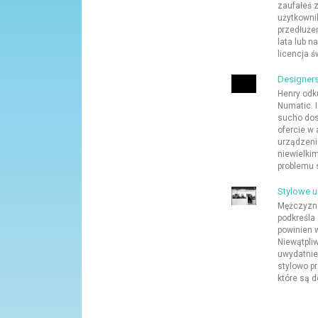
zaufałeś 
użytkowni
przedłużen
lata lub n
licencja ś
Designers
Henry odku
Numatic. 
sucho dos
ofercie w
urządzeni
niewielki
problemu 
Stylowe 
Mężczyzna
podkreśla 
powinien 
Niewątpli
uwydatnie
stylowo p
które są d