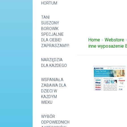
HORTUM
TANI
SUSZONY
BOROWIK
SPECJALNIE
Home
»
Webstore
DLA CIEBIE!
ZAPRASZAMY!
inne wyposażenie B
NARZĘDZIA
DLA KAŻDEGO
WSPANIAŁA
ZABAWA DLA
DZIECI W
KAŻDYM
WIEKU
WYBÓR
ODPOWIEDNICH