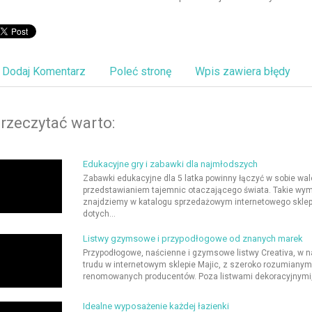
Dodaj Komentarz
Poleć stronę
Wpis zawiera błędy
rzeczytać warto:
Edukacyjne gry i zabawki dla najmłodszych
Zabawki edukacyjne dla 5 latka powinny łączyć w sobie wal
przedstawianiem tajemnic otaczającego świata. Takie wymog
znajdziemy w katalogu sprzedażowym internetowego sklep
dotych...
Listwy gzymsowe i przypodłogowe od znanych marek
Przypodłogowe, naścienne i gzymsowe listwy Creativa, w 
trudu w internetowym sklepie Majic, z szeroko rozumiany
renomowanych producentów. Poza listwami dekoracyjnymi, n
Idealne wyposażenie każdej łazienki