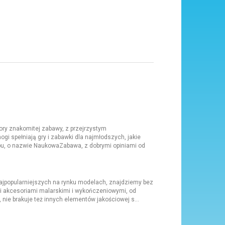
ory znakomitej zabawy, z przejrzystym
i spełniają gry i zabawki dla najmłodszych, jakie
u, o nazwie NaukowaZabawa, z dobrymi opiniami od
najpopularniejszych na rynku modelach, znajdziemy bez
mi akcesoriami malarskimi i wykończeniowymi, od
ie brakuje też innych elementów jakościowej s...