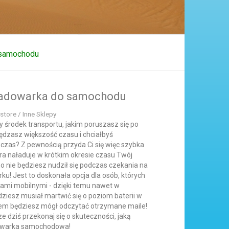
 samochodu
 ładowarka do samochodu
store / Inne Sklepy
 środek transportu, jakim poruszasz się po
ędzasz większość czasu i chciałbyś
zas? Z pewnością przyda Ci się więc szybka
a naładuje w krótkim okresie czasu Twój
o nie będziesz nudził się podczas czekania na
rku! Jest to doskonała opcja dla osób, których
cami mobilnymi - dzięki temu nawet w
dziesz musiał martwić się o poziom baterii w
jem będziesz mógł odczytać otrzymane maile!
e dziś przekonaj się o skuteczności, jaką
dowarka samochodowa!