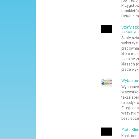
również p
Przygotow
mankietów
Dzięki nim
Szafy szk
szkolnym
Szafy szk
wykorzyst
pracownia
które mus
szkolne z
klasach p
prace wyk
Wybieram
Wyposażen
Wszystko 
także spe
to podykt
Z tego po
wszystkim
bezpiecze
Zioła Kli
Konkurenc