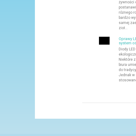
żywności 
postanawia
różnego ro
bardzo wyr
samej zas
zioł...
Oprawy L
system oś
Diody LED
ekologicz
Niektóre z
biura umi
do tradyc
Jednak w 
stosowane