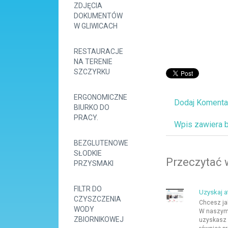
ZDJĘCIA
DOKUMENTÓW
W GLIWICACH
RESTAURACJE
NA TERENIE
SZCZYRKU
ERGONOMICZNE
Dodaj Komenta
BIURKO DO
PRACY.
Wpis zawiera 
BEZGLUTENOWE
SŁODKIE
Przeczytać 
PRZYSMAKI
FILTR DO
Uzyskaj a
CZYSZCZENIA
Chcesz jak
WODY
W naszym 
ZBIORNIKOWEJ
uzyskasz 