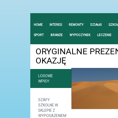
HOME
INTERES
REMONTY
DZIAŁKI
SZKO
SPORT
BRANŻE
WYPOCZYNEK
LECZENIE
ORYGINALNE PREZE
OKAZJĘ
LOSOWE
WPISY:
SZAFY
SZKOLNE W
SKLEPIE Z
WYPOSAŻENIEM