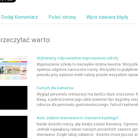
Dodaj Komentarz
Poleć stronę
Wpis zawiera błędy
rzeczytać warto:
Wybieramy odpowiednie wyposażenie szkoły
Wyposażenie szkoły to niezwykle istotna kwestia. Wszystk
spełniać odgórnie narzucone normy. Wszystko to podyktowa
powodu przy wyborze mebli należy przede wszystkim sprawd
Fartuch dla kelnerów
Wygląd personelu restauracji ma bardzo duże znaczenie. K
klasą, a jednocześnie jego ubiór powinien być wygodny ora
robocze dla personelu gastronomicznego. Fartuch kelnerski
Auto zdalnie sterowane to marzenie każdego!
Każde dziecko marzy, aby kiedyś zostać kierowcą. Ogrom
Jednak największą radość naszym pociechom zawsze sprawi
sterowane. Dzięki takiej zabawce - dziecko może poczuć si