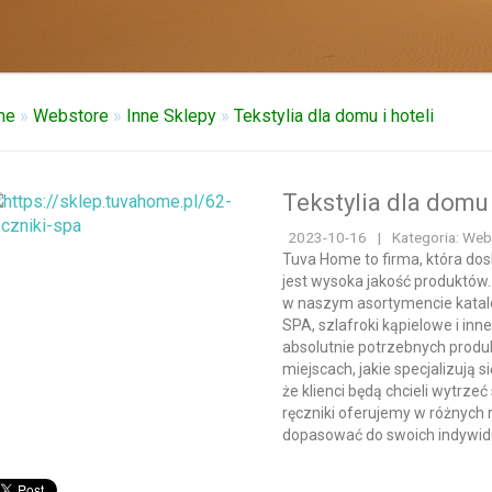
me
»
Webstore
»
Inne Sklepy
»
Tekstylia dla domu i hoteli
Tekstylia dla domu 
2023-10-16
|
Kategoria: Web
Tuva Home to firma, która dos
jest wysoka jakość produktów. I
w naszym asortymencie katal
SPA, szlafroki kąpielowe i inn
absolutnie potrzebnych produ
miejscach, jakie specjalizują 
że klienci będą chcieli wytrz
ręczniki oferujemy w różnych 
dopasować do swoich indywid