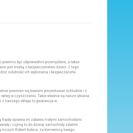
o powinno być odpowiednio przemyślane, a także
ne jest troską o bezpieczeństwo dzieci. Z tego
zić solidność ich wykonania i bezpieczeństw...
elner powinien się bowiem prezentować schludnie i z
z łatwy w czyszczeniu. Takie właśnie są nasze ubrania
 z naszego sklepu to gwarancja w...
ną frajdę sprawia im zabawa małymi samochodami.
ały i czynią to do dzisiaj samochody zdalnie
ę niczym Robert Kubica, za kierownicą swego...