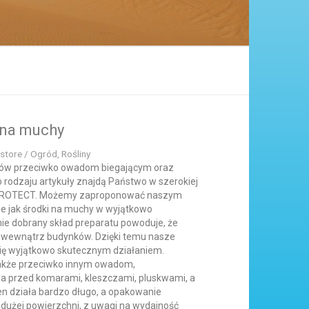
 na muchy
store / Ogród, Rośliny
ków przeciwko owadom biegającym oraz
 rodzaju artykuły znajdą Państwo w szerokiej
i PROTECT. Możemy zaproponować naszym
ie jak środki na muchy w wyjątkowo
nie dobrany skład preparatu powoduje, że
 wewnątrz budynków. Dzięki temu nasze
ię wyjątkowo skutecznym działaniem.
także przeciwko innym owadom,
a przed komarami, kleszczami, pluskwami, a
en działa bardzo długo, a opakowanie
dużej powierzchni, z uwagi na wydajność