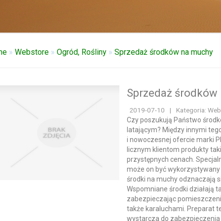
me
»
Webstore
»
Ogród, Rośliny
»
Sprzedaż środków na muchy
Sprzedaż środków
2019-07-10
|
Kategoria: Web
Czy poszukują Państwo środ
latającym? Między innymi tego
i nowoczesnej ofercie mark
licznym klientom produkty tak
przystępnych cenach. Specjal
może on być wykorzystywany
środki na muchy odznaczają s
Wspomniane środki działają 
zabezpieczając pomieszczeni
także karaluchami. Preparat t
wystarcza do zabezpieczenia 