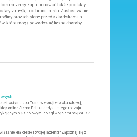
ientom możemy zaproponować także produkty
ostały z myślą o ochronie roślin. Zastosowanie
ośliny oraz ich plony przed szkodnikami, a
ów, które mogą powodować liczne choroby.
ólowych
ktrostymulator Tens, w wersji wielokanałowej,
lep online Sterna Polska dedykuje tego rodzaju
ającym się z bólowymi dolegliwościami mięśni, jak...
iązanie dla ciebie i twojej łazienki? Zapoznaj się z