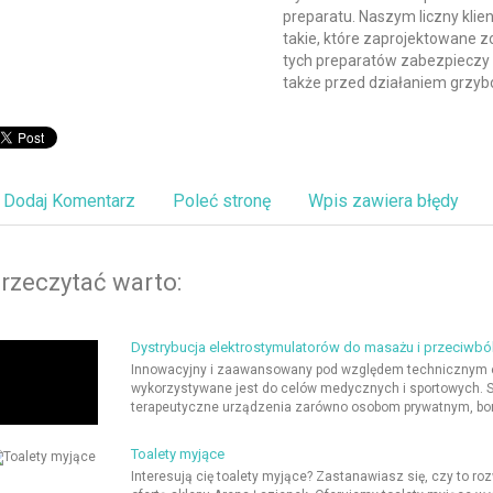
preparatu. Naszym liczny kl
takie, które zaprojektowane z
tych preparatów zabezpieczy r
także przed działaniem grzyb
Dodaj Komentarz
Poleć stronę
Wpis zawiera błędy
rzeczytać warto:
Dystrybucja elektrostymulatorów do masażu i przeciwb
Innowacyjny i zaawansowany pod względem technicznym ele
wykorzystywane jest do celów medycznych i sportowych. Sk
terapeutyczne urządzenia zarówno osobom prywatnym, boryk
Toalety myjące
Interesują cię toalety myjące? Zastanawiasz się, czy to rozw