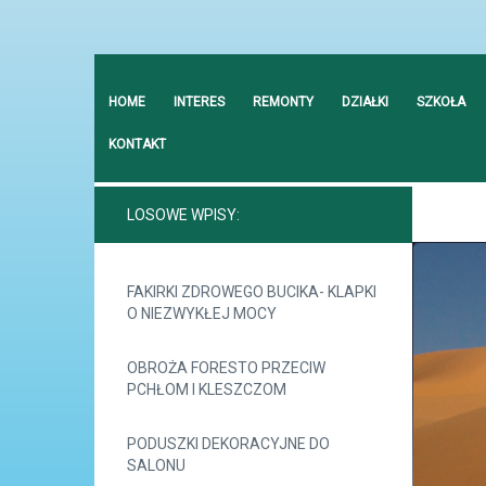
HOME
INTERES
REMONTY
DZIAŁKI
SZKOŁA
KONTAKT
LOSOWE WPISY:
FAKIRKI ZDROWEGO BUCIKA- KLAPKI
O NIEZWYKŁEJ MOCY
OBROŻA FORESTO PRZECIW
PCHŁOM I KLESZCZOM
PODUSZKI DEKORACYJNE DO
SALONU