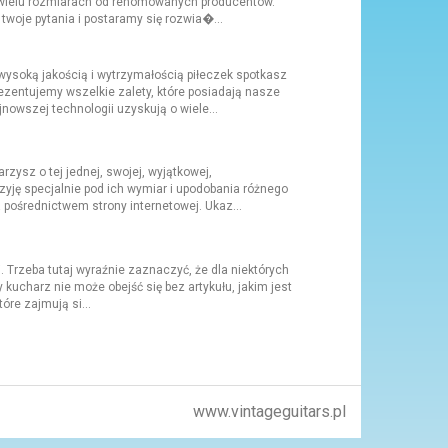
w wielu rozmiarach od renomowanych producentów.
oje pytania i postaramy się rozwia�...
wysoką jakością i wytrzymałością piłeczek spotkasz
ezentujemy wszelkie zalety, które posiadają nasze
owszej technologii uzyskują o wiele...
rzysz o tej jednej, swojej, wyjątkowej,
zyję specjalnie pod ich wymiar i upodobania różnego
 pośrednictwem strony internetowej. Ukaz...
. Trzeba tutaj wyraźnie zaznaczyć, że dla niektórych
kucharz nie może obejść się bez artykułu, jakim jest
óre zajmują si...
www.vintageguitars.pl