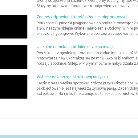
ofertą sklepu Arena Łazienek. Oferujemy toalety myjące 
Służymy fachowym doradztwem - odpowiemy na wszystkie tw
Zamów odpowiednią ilość piłeczek pinpongowych
Potrzebne Ci piłeczki pingpongowe do tenisa stołowego? Z 
się w naszym sklepie online Hanno-Tenis-Stolowy. W nim pr
piłeczki pingpongowe. Wykonane poprzez zastosowanie najn
Unikalne damskie spódnice szyte na miarę
Poszukujesz spódnicy, której nie ma żadna inna kobieta? Ma
niepowtarzalnej? Skontaktuj się ze mną. Swoim klientkom s
rodzaju spódnice. Sklep, w którym można je nabyć działa za
Wybierz najlepszą sól peklową na rynku
Każdy z nas uwielbia spożywać dobrze przyrządzone posiłki
osób gotowanie jest największą życiową pasją. Żaden dobry 
sól peklowa. Na rynku funkcjonuje duża liczba podmiotów, kt