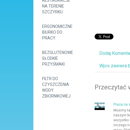
RESTAURACJE
NA TERENIE
SZCZYRKU
ERGONOMICZNE
BIURKO DO
PRACY.
BEZGLUTENOWE
Dodaj Komenta
SŁODKIE
PRZYSMAKI
Wpis zawiera 
FILTR DO
CZYSZCZENIA
Przeczytać 
WODY
ZBIORNIKOWEJ
Praca na 
Musimy ta
naszym ko
wszystko 
niczego n