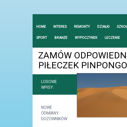
HOME
INTERES
REMONTY
DZIAŁKI
SZKO
SPORT
BRANŻE
WYPOCZYNEK
LECZENIE
ZAMÓW ODPOWIEDNI
PIŁECZEK PINPONG
LOSOWE
WPISY:
NOWE
ODMIANY
DOZOWNIKÓW