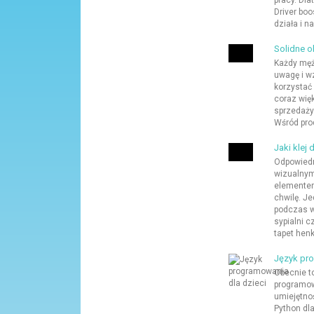
pracy. Dl
Driver bo
działa i 
Solidne o
Każdy męż
uwagę i w
korzystać 
coraz więk
sprzedaży
Wśród pro
Jaki klej
Odpowiedn
wizualnym
elementem
chwilę. J
podczas w
sypialni c
tapet henk
Język pro
Obecnie t
programow
umiejętno
Python dla