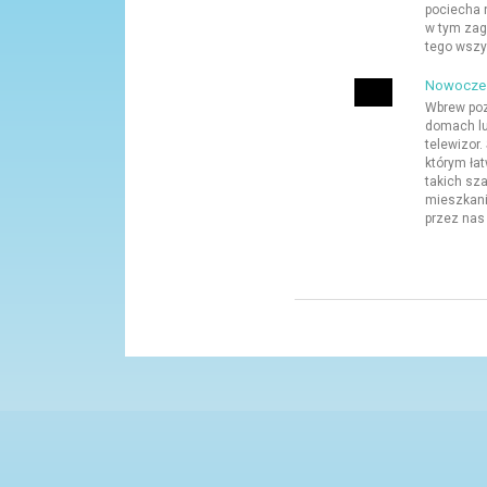
pociecha 
w tym zag
tego wszys
Nowoczesn
Wbrew poz
domach lu
telewizor.
którym ła
takich sz
mieszkan
przez nas 