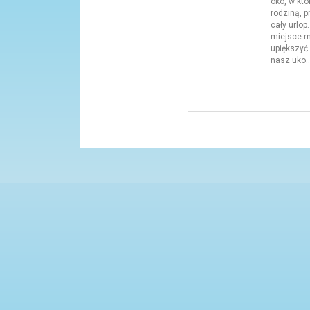
oko, w kt
rodziną, 
cały urlo
miejsce m
upiększyć
nasz uko..