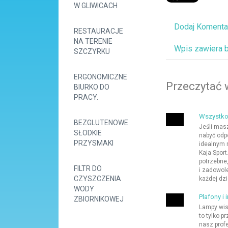
W GLIWICACH
Dodaj Komenta
RESTAURACJE
NA TERENIE
Wpis zawiera 
SZCZYRKU
ERGONOMICZNE
Przeczytać 
BIURKO DO
PRACY.
Wszystko 
BEZGLUTENOWE
Jeśli masz
SŁODKIE
nabyć odp
PRZYSMAKI
idealnym 
Kaja Spor
potrzebne
FILTR DO
i zadowol
CZYSZCZENIA
każdej dzi
WODY
Plafony i
ZBIORNIKOWEJ
Lampy wis
to tylko 
nasz profe