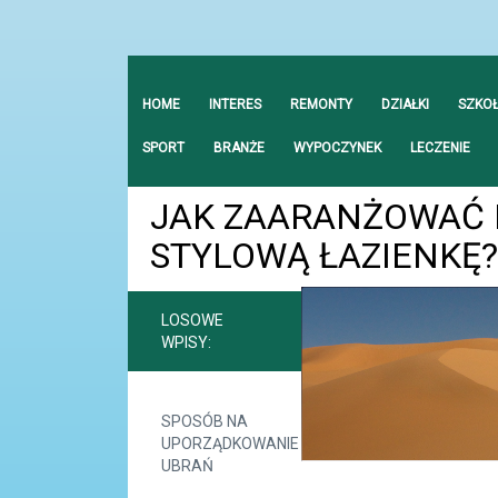
HOME
INTERES
REMONTY
DZIAŁKI
SZKO
SPORT
BRANŻE
WYPOCZYNEK
LECZENIE
JAK ZAARANŻOWAĆ 
STYLOWĄ ŁAZIENKĘ?
LOSOWE
WPISY:
SPOSÓB NA
UPORZĄDKOWANIE
UBRAŃ