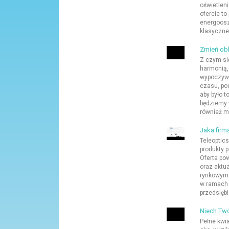
oświetlen
ofercie t
energoosz
klasyczne,
Zmień obli
Z czym się
harmonią,
wypoczywa
czasu, po
aby było t
będziemy w
również me
Jaka firm
Teleoptics
produkty p
Oferta po
oraz aktu
rynkowym
w ramach 
przedsiębi
Niech Twó
Pełne kwia