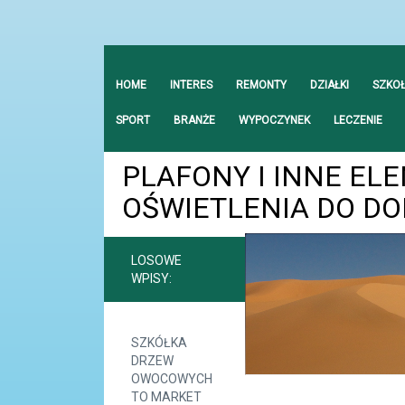
HOME
INTERES
REMONTY
DZIAŁKI
SZKO
SPORT
BRANŻE
WYPOCZYNEK
LECZENIE
PLAFONY I INNE EL
OŚWIETLENIA DO D
LOSOWE
WPISY:
SZKÓŁKA
DRZEW
OWOCOWYCH
TO MARKET