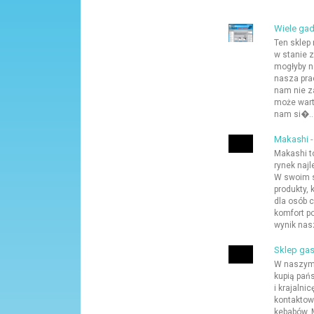
Wiele gad
Ten sklep 
w stanie 
mogłyby na
nasza pra
nam nie z
może wart
nam si�..
Makashi -
Makashi t
rynek naj
W swoim 
produkty,
dla osób 
komfort p
wynik nasze
Sklep gas
W naszym
kupią pań
i krajalni
kontaktow
kebabów. 