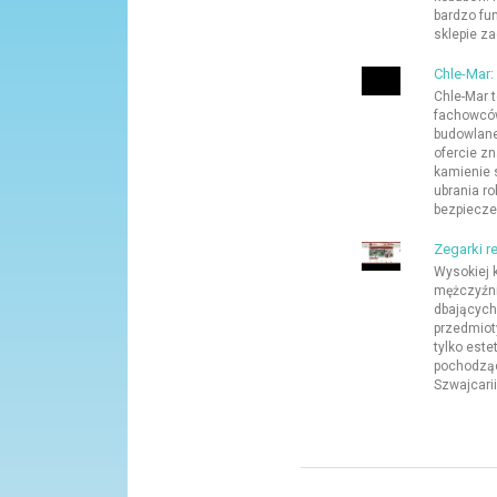
bardzo fu
sklepie za
Chle-Mar: 
Chle-Mar t
fachowców
budowlane
ofercie zn
kamienie sz
ubrania r
bezpieczeń
Zegarki r
Wysokiej 
mężczyźnie
dbających 
przedmioty
tylko este
pochodząc
Szwajcarii,