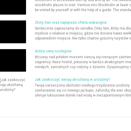
Stockholm is accessible both by sea and by air. The Swedish
stockholm places to visit. Venture into Stockholm at least on
be visited by yourself or with the help of a guide. The standa
Złoty Sen oraz najlepsza oferta wakacyjna
Serdecznie zapraszamy do ośrodka Złoty Sen, który ma dla
myślicie o relaksie w miejscu, gdzie nie dociera hałas wiel
odpowiednim miejsce. Nie tylko chętnie gościmy turystów 
dobre ceny noclegów
Wczasy nad polskim morzem cieszą się rosnącym zainteres
zagranicy. Nasz hostel, położony w bardzo atrakcyjnym miej
młodych, samotnych czy rodziny z dziećmi. Dysponujemy s
Jak zaskoczyć swoją ukochaną w urodziny?
Twoja narzeczona obchodzi niedługo trzydzieste urodziny i
zastanawiać się co nowego jej kupić, zafunduj dla was oboj
oferuje luksusowe domki nad wodą w niezapomnianym klimac