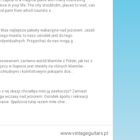
 capital is a magical place with many interesting
ce in your life. The city stockholm, places to visit, can
rd point from which tourists s...
 Was najlepsze pakiety wakacyjne nad jeziorem. Jeżeli
kiego miasta, to nasz ośrodek jest do tego
indywidualnych. Przyjechać do nas mogą g...
owaniem zarówno wśród klientów z Polski, jak też z
scu w Sopocie jest otwarty na różnych klientów -
chludnymi i komfortowymi pokojami dos...
 z tej okazji chciałbyś miło ją zaskoczyć? Zamiast
ga wczasy nad jeziorem. Ośrodek sportu i rekreacji
ie. Spędzicie tutaj razem miłe chw...
www.vintageguitars.pl