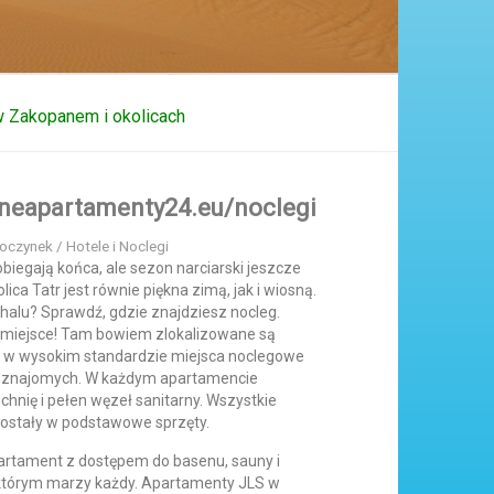
 Zakopanem i okolicach
neapartamenty24.eu/noclegi
oczynek / Hotele i Noclegi
biegają końca, ale sezon narciarski jeszcze
olica Tatr jest równie piękna zimą, jak i wiosną.
alu? Sprawdź, gdzie znajdziesz nocleg.
 miejsce! Tam bowiem zlokalizowane są
, w wysokim standardzie miejsca noclegowe
rup znajomych. W każdym apartamencie
uchnię i pełen węzeł sanitarny. Wszystkie
stały w podstawowe sprzęty.
partament z dostępem do basenu, sauny i
o którym marzy każdy. Apartamenty JLS w