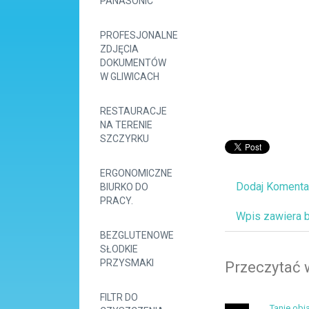
PANASONIC
PROFESJONALNE
ZDJĘCIA
DOKUMENTÓW
W GLIWICACH
RESTAURACJE
NA TERENIE
SZCZYRKU
ERGONOMICZNE
Dodaj Komenta
BIURKO DO
PRACY.
Wpis zawiera 
BEZGLUTENOWE
SŁODKIE
PRZYSMAKI
Przeczytać 
FILTR DO
Tanie ob