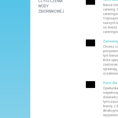
CZYSZCZENIA
Nasza res
WODY
catering. 
ZBIORNIKOWEJ
cateringo
Trójmiast
naszych k
na dowóz z
cateringo
Zamawiaj 
Chcesz za
pomysłem 
tym kierun
która spec
zastosowa
sprawiają
oczekiwan
Praca dl
Opiekunka 
niepełnos
doświadcz
tymczasow
branży, z
Atrakcyjn
wyżywieni