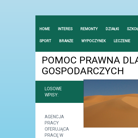
HOME
INTERES
REMONTY
DZIAŁKI
SZKO
SPORT
BRANŻE
WYPOCZYNEK
LECZENIE
POMOC PRAWNA DL
GOSPODARCZYCH
LOSOWE
WPISY:
AGENCJA
PRACY
OFERUJĄCA
PRACĘ W