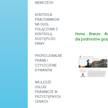
NIEMCZECH
KONTROLA
PRACOWNIKOW
NA OGÓŁ
POŁĄCZONA Z
Home
»
Branże
»
A
KONTROLĄ
DOSTĘPU DO
dla podmiotów gos
FIRMY
PROFESJONALNE
PRANIE I
CZYSZCZENIE
DYWANÓW
NAJLESZE
USŁUGI
PRAWNICZE W
PRZYSTĘPNYCH
CENACH