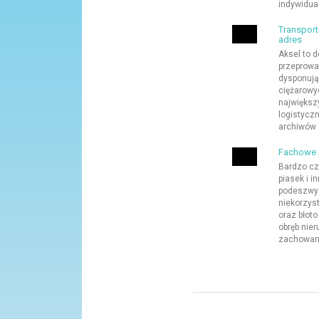
indywidua.
Transpor
adres
Aksel to 
przeprowa
dysponują
ciężarowy
największ
logistycz
archiwów c
Fachowe 
Bardzo cz
piasek i i
podeszwy 
niekorzys
oraz błot
obręb nie
zachowani