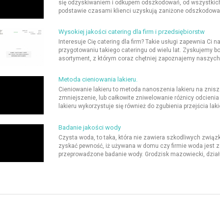
się odzyskiwaniem i odkupem odszkodowań, od wszystkich k
podstawie czasami klienci uzyskują zaniżone odszkodowan
Wysokiej jakości catering dla firm i przedsiębiorstw
Interesuje Cię catering dla firm? Takie usługi zapewnia Ci 
przygotowaniu takiego cateringu od wielu lat. Zyskujemy
asortyment, z którym coraz chętniej zapoznajemy naszych
Metoda cieniowania lakieru.
Cieniowanie lakieru to metoda nanoszenia lakieru na znis
zmniejszenie, lub całkowite zniwelowanie różnicy odcieni
lakieru wykorzystuje się również do zgubienia przejścia la
Badanie jakości wody
Czysta woda, to taka, która nie zawiera szkodliwych zwi
zyskać pewność, iż używana w domu czy firmie woda jest z
przeprowadzone badanie wody. Grodzisk mazowiecki, działa