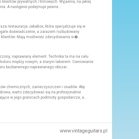
lientów prywatnych i firmowych. Wyjaśnia, na jakiej
ia. A następnie podejmuje pewne...
nasza restauracja JakaBox, która specjalizuje się w
 bogate doświadczenie, a zarazem rozbudowany
 klientów. Mają możliwość zdecydowania si�...
zczony, naprawiany element. Technika ta ma na celu
a koloru między nowym, a starym lakierem. Cieniowanie
kieru bezbarwnego naprawianego obszar...
ązków chemicznych, zanieczyszczeń i osadów. Aby
drowa, warto zdecydować się na profesjonalnie
jące w jego granicach podmioty gospodarcze, a...
www.vintageguitars.pl