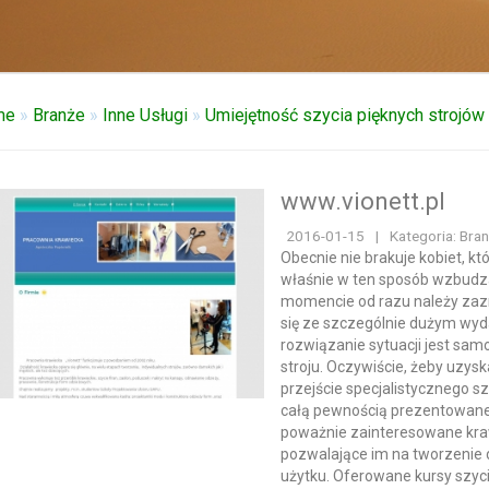
me
»
Branże
»
Inne Usługi
»
Umiejętność szycia pięknych strojów
www.vionett.pl
2016-01-15
|
Kategoria: Bran
Obecnie nie brakuje kobiet, kt
właśnie w ten sposób wzbudz
momencie od razu należy zazn
się ze szczególnie dużym wy
rozwiązanie sytuacji jest sam
stroju. Oczywiście, żeby uzys
przejście specjalistycznego s
całą pewnością prezentowane 
poważnie zainteresowane kra
pozwalające im na tworzenie 
użytku. Oferowane kursy szyc