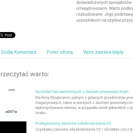
doświadczonych specjalistów
umiejętnościami. Warto podkre
rozbudowane. Jego podstawę 
uczestnikom na szybkie przys
Dodaj Komentarz
Poleć stronę
Wpis zawiera błędy
rzeczytać warto:
Sprzedaż hal namiotowych z dachem pneumatycznym
Dla firmy Ekodynamic jednym z głównych przedmiotów prow
magazynowych, także w wersjach z dachem pneumatyczn
wykorzystywane również, w przypadku boisk piłkarskich cz
znako...
Podwyższamy zaniżone odszkodowanie OC
Uzyskałeś zaniżone odszkodowanie OC i chciałbyś coś z tym