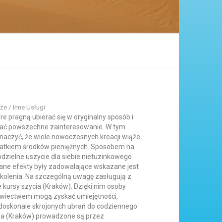
że / Inne Usługi
óre pragną ubierać się w oryginalny sposób i
ać powszechne zainteresowanie. W tym
aczyć, że wiele nowoczesnych kreacji wiąże
datkiem środków pieniężnych. Sposobem na
odzielne uszycie dla siebie nietuzinkowego
kane efekty były zadowalające wskazane jest
zkolenia. Na szczególną uwagę zasługują z
kursy szycia (Kraków). Dzięki nim osoby
wiectwem mogą zyskać umiejętności,
doskonale skrojonych ubrań do codziennego
ia (Kraków) prowadzone są przez