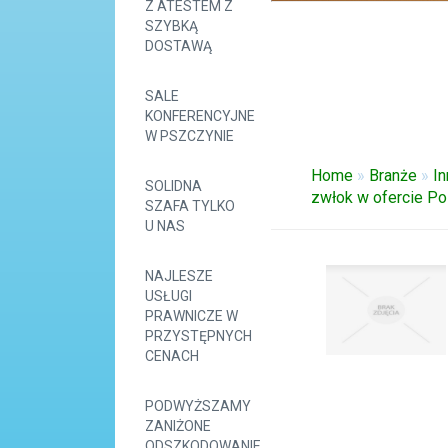
Z ATESTEM Z
SZYBKĄ
DOSTAWĄ
SALE
KONFERENCYJNE
W PSZCZYNIE
Home
»
Branże
»
In
SOLIDNA
zwłok w ofercie 
SZAFA TYLKO
U NAS
NAJLESZE
USŁUGI
PRAWNICZE W
PRZYSTĘPNYCH
CENACH
PODWYŻSZAMY
ZANIŻONE
ODSZKODOWANIE