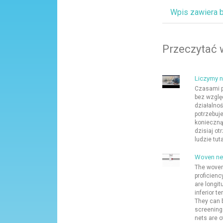
Wpis zawiera 
Przeczytać 
Liczymy n
Czasami p
bez wzglę
działalno
potrzebuj
konieczną 
dzisiaj o
ludzie tutaj
Woven net
The woven
proficienc
are longit
inferior t
They can 
screening
nets are of