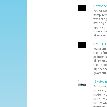
Nowoczesn
Wśród dos
komputero
wyszczegó
które są 
spędzający
również n
stosunkow
RAD-LIFT
Wynajem -
Nasza fir
podnośnik
dla Państ
Nasze pod
się podcz
gwarantują
Skuteczne
Sami zdaj
naprawdę r
możemy po
na tym ws
nam w wie
warto spra