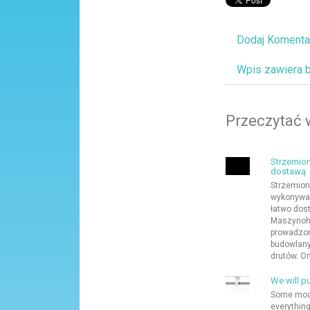
Dodaj Komenta
Wpis zawiera 
Przeczytać 
Strzemion
dostawą
Strzemion
wykonywan
łatwo dos
Maszynohu
prowadzon
budowlanyc
drutów. O
We will p
Some mode
everything