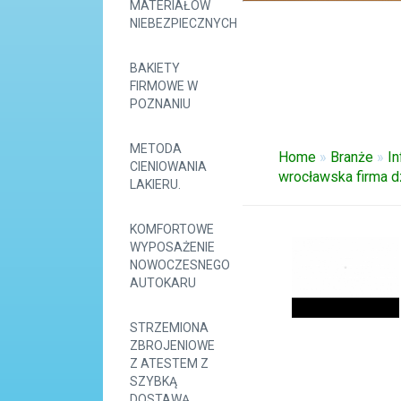
MATERIAŁÓW
NIEBEZPIECZNYCH
BAKIETY
FIRMOWE W
POZNANIU
METODA
Home
»
Branże
»
I
CIENIOWANIA
wrocławska firma dz
LAKIERU.
KOMFORTOWE
WYPOSAŻENIE
NOWOCZESNEGO
AUTOKARU
STRZEMIONA
ZBROJENIOWE
Z ATESTEM Z
SZYBKĄ
DOSTAWĄ