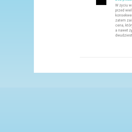
W życiu w
przed wie
konsekwen
zatem za
cena, któ
a nawet ż
dwudzieste