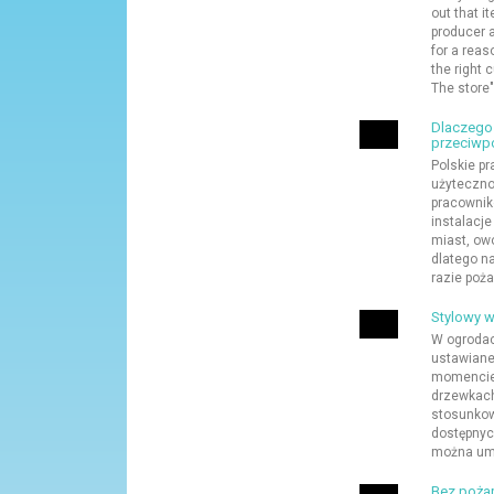
out that i
producer 
for a reas
the right 
The store"
Dlaczego 
przeciwp
Polskie p
użytecznoś
pracownik
instalacje
miast, ow
dlatego n
razie poż
Stylowy w
W ogroda
ustawiane
momencie 
drzewkach
stosunkow
dostępnyc
można umi
Bez poża