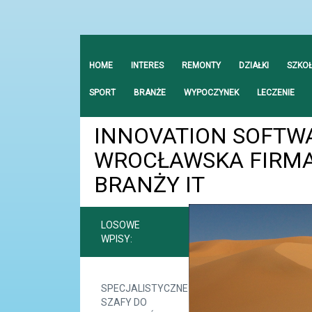
HOME
INTERES
REMONTY
DZIAŁKI
SZKO
SPORT
BRANŻE
WYPOCZYNEK
LECZENIE
INNOVATION SOFTWA
WROCŁAWSKA FIRMA
BRANŻY IT
LOSOWE
WPISY:
SPECJALISTYCZNE
SZAFY DO