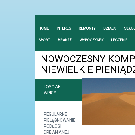
HOME
INTERES
REMONTY
DZIAŁKI
SZKO
SPORT
BRANŻE
WYPOCZYNEK
LECZENIE
NOWOCZESNY KOMP
NIEWIELKIE PIENIĄD
LOSOWE
WPISY:
REGULARNE
PIELĘGNOWANIE
PODŁOGI
DREWNIANEJ