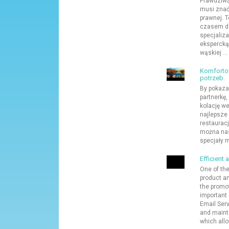
Prawdziwą 
musi znać
prawnej. T
czasem de
specjaliz
ekspercką
wąskiej ...
Komfortow
potrzeb.
By pokaza
partnerkę,
kolację w
najlepsze
restaurac
można nas
specjały mi
Efficient
One of the
product a
the promot
important
Email Serv
and mainta
which allow