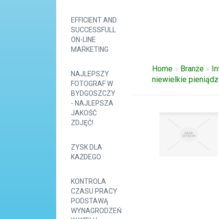
EFFICIENT AND
SUCCESSFULL
ON-LINE
MARKETING
Home
»
Branże
»
I
NAJLEPSZY
niewielkie pieniąd
FOTOGRAF W
BYDGOSZCZY
- NAJLEPSZA
JAKOŚĆ
ZDJĘĆ!
ZYSK DLA
KAŻDEGO
KONTROLA
CZASU PRACY
PODSTAWĄ
WYNAGRODZEŃ