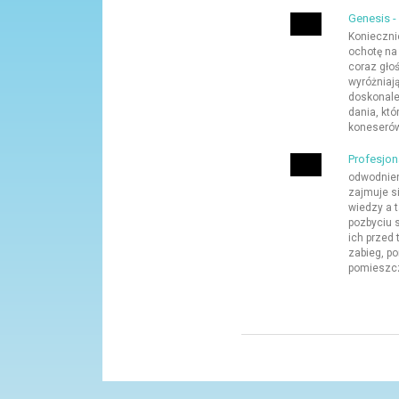
Genesis -
Konieczni
ochotę na
coraz głoś
wyróżniaj
doskonale
dania, kt
koneserów.
Profesjo
odwodnien
zajmuje si
wiedzy a 
pozbyciu 
ich przed
zabieg, p
pomieszcz