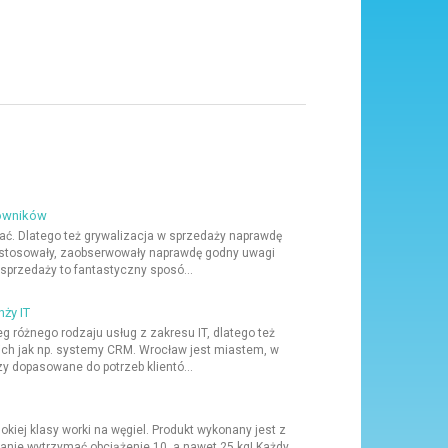
cowników
ać. Dlatego też grywalizacja w sprzedaży naprawdę
 zastosowały, zaobserwowały naprawdę godny uwagi
sprzedaży to fantastyczny sposó...
nży IT
eg różnego rodzaju usług z zakresu IT, dlatego też
ich jak np. systemy CRM. Wrocław jest miastem, w
zy dopasowane do potrzeb klientó...
okiej klasy worki na węgiel. Produkt wykonany jest z
anie wytrzymać obciążenie 10, a nawet 25 kg! Każdy,