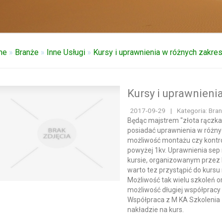
me
»
Branże
»
Inne Usługi
»
Kursy i uprawnienia w różnych zakre
Kursy i uprawnieni
2017-09-29
|
Kategoria: Bran
Będąc majstrem "złota rączka"
posiadać uprawnienia w różny
możliwość montażu czy kontro
powyżej 1kv. Uprawnienia se
kursie, organizowanym przez
warto tez przystąpić do kurs
Możliwość tak wielu szkoleń 
możliwość długiej współpracy 
Współpraca z M KA Szkolenia
nakładzie na kurs.