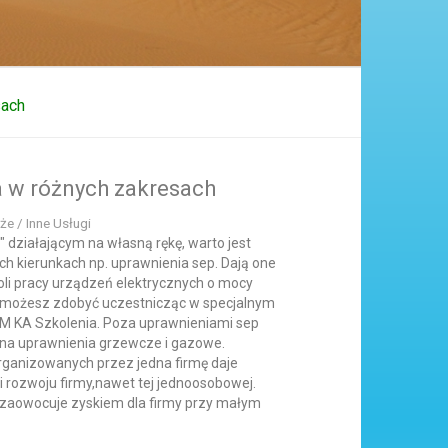
sach
a w różnych zakresach
że / Inne Usługi
 działającym na własną rękę, warto jest
ch kierunkach np. uprawnienia sep. Dają one
li pracy urządzeń elektrycznych o mocy
p możesz zdobyć uczestnicząc w specjalnym
 M KA Szkolenia. Poza uprawnieniami sep
u na uprawnienia grzewcze i gazowe.
organizowanych przez jedna firmę daje
i rozwoju firmy,nawet tej jednoosobowej.
 zaowocuje zyskiem dla firmy przy małym