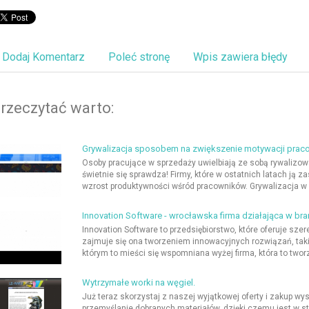
Dodaj Komentarz
Poleć stronę
Wpis zawiera błędy
rzeczytać warto:
Grywalizacja sposobem na zwiększenie motywacji pra
Osoby pracujące w sprzedaży uwielbiają ze sobą rywalizow
świetnie się sprawdza! Firmy, które w ostatnich latach ją
wzrost produktywności wśród pracowników. Grywalizacja w 
Innovation Software - wrocławska firma działająca w bra
Innovation Software to przedsiębiorstwo, które oferuje szer
zajmuje się ona tworzeniem innowacyjnych rozwiązań, tak
którym to mieści się wspomniana wyżej firma, która to twor
Wytrzymałe worki na węgiel.
Już teraz skorzystaj z naszej wyjątkowej oferty i zakup wys
przemyślanie dobranych materiałów, dzięki czemu jest w st