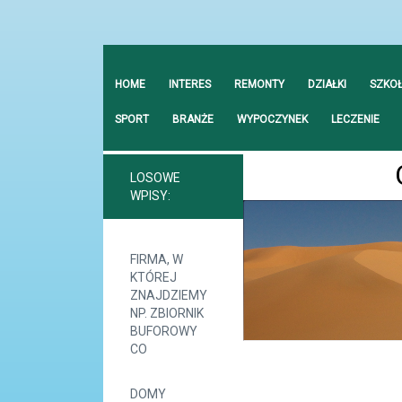
HOME
INTERES
REMONTY
DZIAŁKI
SZKO
SPORT
BRANŻE
WYPOCZYNEK
LECZENIE
LOSOWE
WPISY:
FIRMA, W
KTÓREJ
ZNAJDZIEMY
NP. ZBIORNIK
BUFOROWY
CO
DOMY