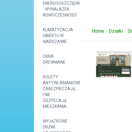
ENERGOOSZCZĘDNE
- WYNALAZEK
NOWOCZESNOŚCI
KLIMATYZACJA
Home
»
Działki
»
Dr
OBIEKTU W
WARSZAWIE
OKNA
DREWNIANE
ROLETY
ANTYWŁAMANIOWE
ZABEZPIECZAJĄ
I NIE
OSZPECAJĄ
MIESZKANIA
WYJĄTKOWE
DRZWI