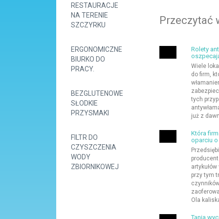
RESTAURACJE
NA TERENIE
Przeczytać 
SZCZYRKU
ERGONOMICZNE
Rolety an
oszpecaj
BIURKO DO
Wiele lok
PRACY.
do firm, k
włamaniem
zabezpiec
BEZGLUTENOWE
tych przy
SŁODKIE
antywłama
PRZYSMAKI
już z dawn
Która fir
FILTR DO
oparciu o
CZYSZCZENIA
Przedsiębi
WODY
producent
ZBIORNIKOWEJ
artykułów
przy tym t
czynników
zaoferowa
Ola kalisk
Tania wyc