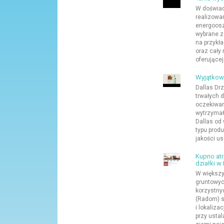
W doświad
realizowan
energoosz
wybrane z
na przykł
oraz cały r
oferującej.
Wyjątkow
Dallas Dr
trwałych d
oczekiwan
wytrzymał
Dallas od 
typu prod
jakości us
Kupno atr
działki w
W większy
gruntowyc
korzystny
(Radom) s
i lokaliza
przy ustal