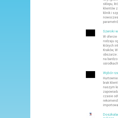
sklepu, k
klientów 
klinik i s
nowoczesn
parametrów 
Szeroki w
W ofercie
rodzaju o
których in
Kraków, W
obszarze 
na bardzo
ośrodkach
Wybór rze
Hurtownie
brak klie
naszym kr
zapowiada,
czasie od
rekomendo
importowa
Doszkalan