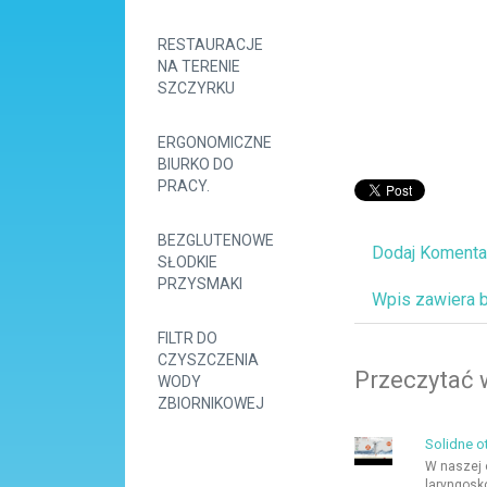
RESTAURACJE
NA TERENIE
SZCZYRKU
ERGONOMICZNE
BIURKO DO
PRACY.
BEZGLUTENOWE
Dodaj Komenta
SŁODKIE
PRZYSMAKI
Wpis zawiera 
FILTR DO
CZYSZCZENIA
Przeczytać 
WODY
ZBIORNIKOWEJ
Solidne o
W naszej 
laryngosk