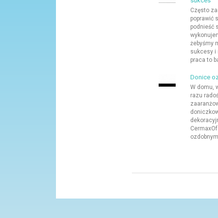
sukces
Często za
poprawić 
podnieść s
wykonujem
żebyśmy mo
sukcesy i
praca to ba
Donice o
W domu, w
razu radoś
zaaranżow
doniczkow
dekoracyj
CermaxOfe
ozdobnym.