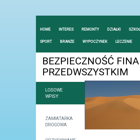
HOME
INTERES
REMONTY
DZIAŁKI
SZKO
SPORT
BRANŻE
WYPOCZYNEK
LECZENIE
BEZPIECZNOŚĆ FIN
PRZEDWSZYSTKIM
LOSOWE
WPISY:
ZAMIATARKA
DROGOWA