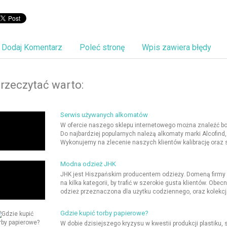
Dodaj Komentarz
Poleć stronę
Wpis zawiera błędy
rzeczytać warto:
Serwis używanych alkomatów
W ofercie naszego sklepu internetowego można znaleźć b
Do najbardziej popularnych należą alkomaty marki Alcofind
Wykonujemy na zlecenie naszych klientów kalibrację oraz
Modna odzież JHK
JHK jest Hiszpańskim producentem odzieży. Domeną firmy s
na kilka kategorii, by trafić w szerokie gusta klientów. Obe
odzież przeznaczona dla użytku codziennego, oraz kolekc
Gdzie kupić torby papierowe?
W dobie dzisiejszego kryzysu w kwestii produkcji plastiku, 