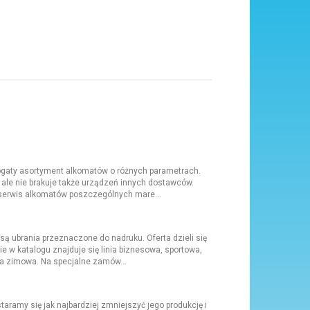
ogaty asortyment alkomatów o różnych parametrach.
, ale nie brakuje także urządzeń innych dostawców.
 serwis alkomatów poszczególnych mare...
ą ubrania przeznaczone do nadruku. Oferta dzieli się
cnie w katalogu znajduje się linia biznesowa, sportowa,
ja zimowa. Na specjalne zamów...
staramy się jak najbardziej zmniejszyć jego produkcję i