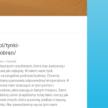
pl/tynki-
tobran/
res / Handel
lepszych rezultatach, które nas zadowolą i
ła jak najlepiej. W takim razie tynk
ę szczególnie podczas budowy. Chcemy
kaniu panowała odpowiednia temperatura. A
y może nam znacząco w tym pomóc i
runków, jakie panują w danym miejscu. Sami
obrej cenie znajdziemy tutaj takie rzeczy jak
 wiele innych, które pozwolą zadbać o lepszą
nku. Nie zawiedziemy się na tym sami.