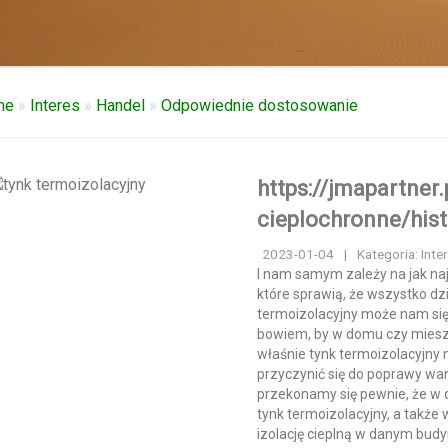
me
»
Interes
»
Handel
»
Odpowiednie dostosowanie
https://jmapartner.
cieplochronne/his
2023-01-04
|
Kategoria: Inte
I nam samym zależy na jak naj
które sprawią, że wszystko dzia
termoizolacyjny może nam si
bowiem, by w domu czy miesz
właśnie tynk termoizolacyjn
przyczynić się do poprawy wa
przekonamy się pewnie, że w d
tynk termoizolacyjny, a także
izolację cieplną w danym budy