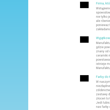
Firma, kt
Wstąpienie
spowodowa
nie tylko 
ale równie
ponieważ 
zakładani
Wyjątkow
Manufaktu
gdzie pow
znany od 
ceramiki 
powstawan
istnieje m
Manufaktur
Farby do 
W naszym 
niezbędne
zdobnictwa
zestawy d
złoceń to 
Jeśli lub
nas farby 