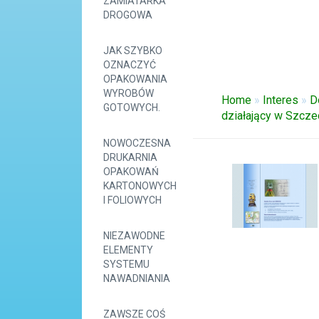
ZAMIATARKA
DROGOWA
JAK SZYBKO
OZNACZYĆ
OPAKOWANIA
WYROBÓW
Home
»
Interes
»
D
GOTOWYCH.
działający w Szcze
NOWOCZESNA
DRUKARNIA
OPAKOWAŃ
KARTONOWYCH
I FOLIOWYCH
NIEZAWODNE
ELEMENTY
SYSTEMU
NAWADNIANIA
ZAWSZE COŚ