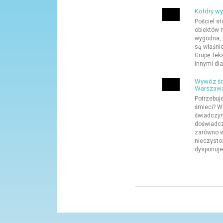
Kołdry w
Pościel st
obiektów n
wygodna, 
są właśni
Grupę Tek
innymi dla
Wywóz śm
Warszaw
Potrzebuje
śmieci? Wa
świadczym
doświadcz
zarówno w
nieczysto
dysponuje 