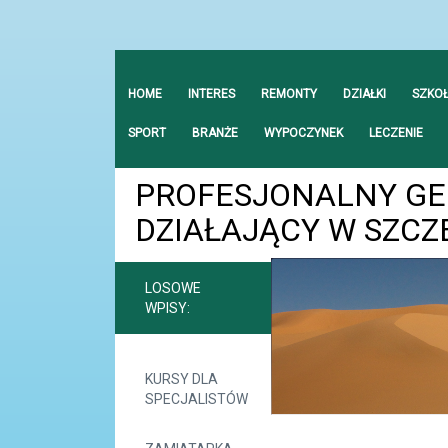
HOME
INTERES
REMONTY
DZIAŁKI
SZKO
SPORT
BRANŻE
WYPOCZYNEK
LECZENIE
PROFESJONALNY G
DZIAŁAJĄCY W SZCZ
LOSOWE
WPISY:
KURSY DLA
SPECJALISTÓW