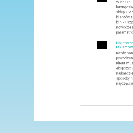
W naszej 
laryngosk
sklepu, k
klientów 
klinik i s
nowoczesn
parametrów 
Najlepsz
reklamow
Każdy han
powodzeni
Klient mus
ekspozycj
najbardzie
sposoby n
najczęście