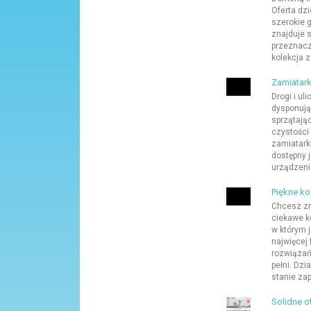
Oferta dzie
szerokie 
znajduje s
przeznacz
kolekcja 
Zamiatar
Drogi i ul
dysponują
sprzątają
czystości
zamiatark
dostępny j
urządzenia
Piękne ko
Chcesz zna
ciekawe k
w którym j
najwięcej
rozwiązań
pełni. Dz
stanie zap
Solidne o