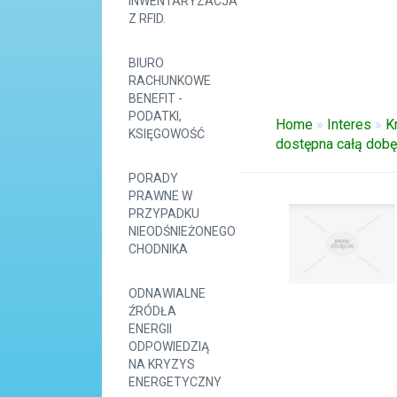
INWENTARYZACJA
Z RFID.
BIURO
RACHUNKOWE
BENEFIT -
PODATKI,
Home
»
Interes
»
K
KSIĘGOWOŚĆ
dostępna całą dob
PORADY
PRAWNE W
PRZYPADKU
NIEODŚNIEŻONEGO
CHODNIKA
ODNAWIALNE
ŹRÓDŁA
ENERGII
ODPOWIEDZIĄ
NA KRYZYS
ENERGETYCZNY