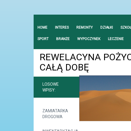
HOME
INTERES
REMONTY
DZIAŁKI
SZKO
SPORT
BRANŻE
WYPOCZYNEK
LECZENIE
REWELACYNA POŻY
CAŁĄ DOBĘ
LOSOWE
WPISY:
ZAMIATARKA
DROGOWA