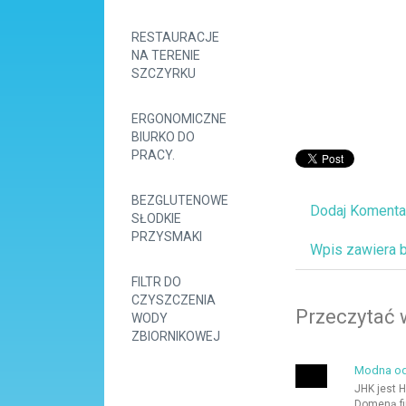
RESTAURACJE
NA TERENIE
SZCZYRKU
ERGONOMICZNE
BIURKO DO
PRACY.
BEZGLUTENOWE
Dodaj Komenta
SŁODKIE
PRZYSMAKI
Wpis zawiera 
FILTR DO
CZYSZCZENIA
Przeczytać 
WODY
ZBIORNIKOWEJ
Modna od
JHK jest 
Domeną fi