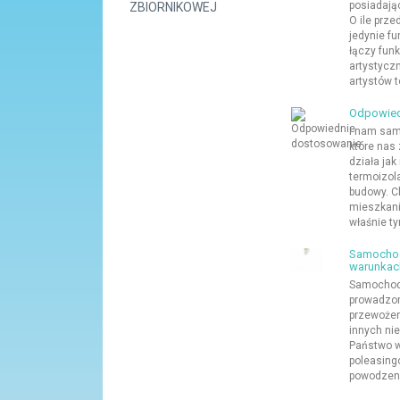
posiadając
ZBIORNIKOWEJ
O ile prz
jedynie fu
łączy fun
artystyczn
artystów t
Odpowied
I nam sam
które nas 
działa jak
termoizol
budowy. C
mieszkani
właśnie t
Samochod
warunkac
Samochody
prowadzon
przewożeni
innych ni
Państwo w
poleasing
powodzeni