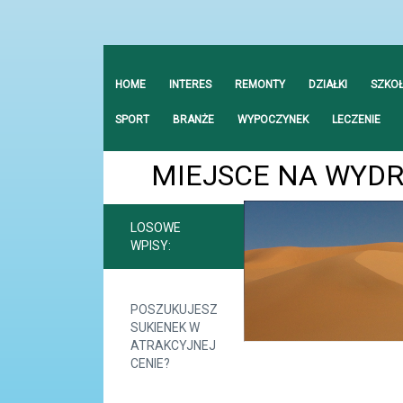
HOME
INTERES
REMONTY
DZIAŁKI
SZKO
SPORT
BRANŻE
WYPOCZYNEK
LECZENIE
MIEJSCE NA WYDR
LOSOWE
WPISY:
POSZUKUJESZ
SUKIENEK W
ATRAKCYJNEJ
CENIE?