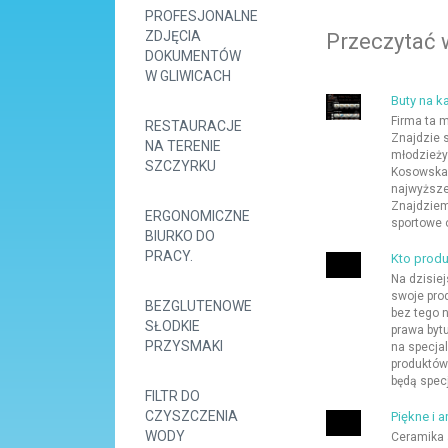
PROFESJONALNE
ZDJĘCIA
Przeczytać 
DOKUMENTÓW
W GLIWICACH
Buty na k
Firma ta 
RESTAURACJE
Znajdzie s
NA TERENIE
młodzieży 
SZCZYRKU
Kosowska d
najwyższe
Znajdziem
ERGONOMICZNE
sportowe o
BIURKO DO
PRACY.
Kto produ
Na dzisie
swoje prod
BEZGLUTENOWE
bez tego n
SŁODKIE
prawa byt
PRZYSMAKI
na specja
produktów
będą specj
FILTR DO
CZYSZCZENIA
Piękne i 
WODY
Ceramika 