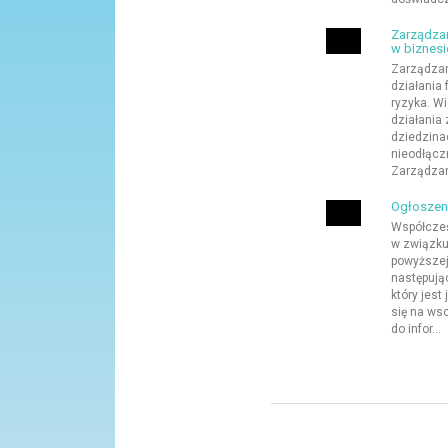
Zarządzan
w biznesi
Zarządzan
działania
ryzyka. W
działania
dziedzina
nieodłącz
Zarządzani
Ogłoszeni
Współcześ
w związku
powyższej 
następując
który jes
się na wsc
do infor...