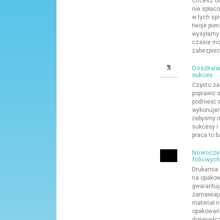
Chcesz od
nie spłaco
w tych sp
twoje pien
wysyłamy 
czasie mo
zabezpiecz
Doszkalan
sukces
Często za
poprawić 
podnieść s
wykonujem
żebyśmy mo
sukcesy i
praca to ba
Nowoczes
foliowyc
Drukarnia
na opakow
gwarantują
zamawiają
materiał 
opakowań 
doświadcz