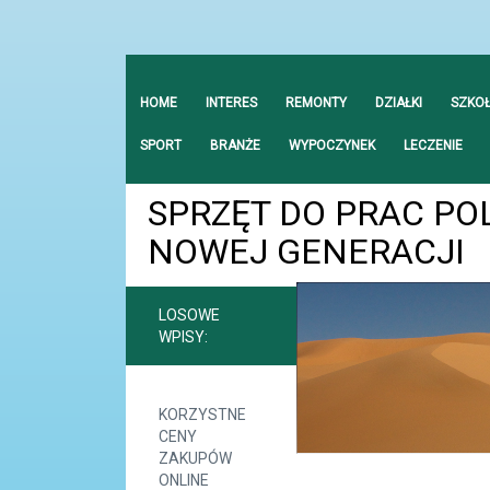
HOME
INTERES
REMONTY
DZIAŁKI
SZKO
SPORT
BRANŻE
WYPOCZYNEK
LECZENIE
SPRZĘT DO PRAC PO
NOWEJ GENERACJI
LOSOWE
WPISY:
KORZYSTNE
CENY
ZAKUPÓW
ONLINE