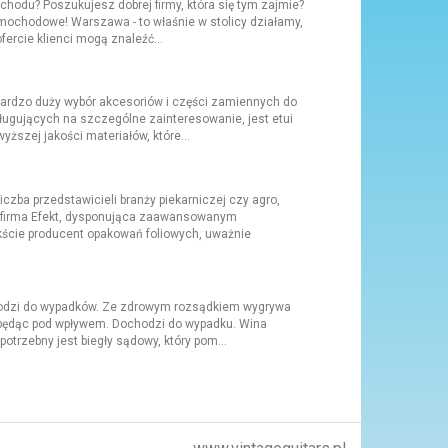
odu? Poszukujesz dobrej firmy, która się tym zajmie?
mochodowe! Warszawa - to właśnie w stolicy działamy,
ercie klienci mogą znaleźć...
bardzo duży wybór akcesoriów i części zamiennych do
ugujących na szczególne zainteresowanie, jest etui
ższej jakości materiałów, które...
zba przedstawicieli branży piekarniczej czy agro,
ę firma Efekt, dysponująca zaawansowanym
ście producent opakowań foliowych, uważnie
hodzi do wypadków. Ze zdrowym rozsądkiem wygrywa
 - będąc pod wpływem. Dochodzi do wypadku. Wina
otrzebny jest biegły sądowy, który pom...