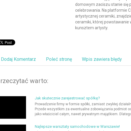
domowym zaciszu stanie się p
celebrowania. Na platformie 
artystycznej ceramiki, znajdz
ceramiki, której powstawanie 
kunsztem artysty.
Dodaj Komentarz
Poleć stronę
Wpis zawiera błędy
rzeczytać warto:
Jak skutecznie zarejestrować spółkę?
Prowadzenie firmy w formie spółki, zamiast zwykłej działa
Przede wszystkim za ewentualne zobowiązania podmiot od
jako właściciel całym, nawet prywatnym majątkiem. Dlatego
Najlepsze warsztaty samochodowe w Warszawie!