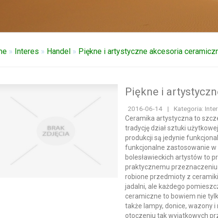
me
»
Interes
»
Handel
»
Piękne i artystyczne akcesoria ceramicz
Piękne i artystycz
2016-06-14
|
Kategoria: Inte
Ceramika artystyczna to szcz
tradycję dział sztuki użytkow
produkcji są jedynie funkcjona
funkcjonalne zastosowanie w 
bolesławieckich artystów to pr
praktycznemu przeznaczeniu
robione przedmioty z ceramiki
jadalni, ale każdego pomieszc
ceramiczne to bowiem nie tyl
także lampy, donice, wazony 
otoczeniu tak wyjątkowych p