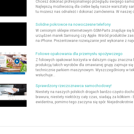
Chcesz dokonać profesjonalnego przeglądu swojego samoch
Najlepszą możliwością dla ciebie będą nasze warsztaty sa
tu możesz nas odnaleźć i dokonać zamówienia. W naszej of
Solidne pokrowce na nowoczesne telefony
W cenionym sklepie internetowym GSM-Parts znajduje się 
urządzeń marek Samsung czy Apple. Wśród produktów zasł
na iPhone. Prezentowane rozwiązanie jest wykonane z najwy
Foliowe opakowania dla przemysłu spożywczego
Z foliowych opakowań korzysta w dalszym ciągu znaczna lic
produkcją takich wyrobów dla omawianej grupy zajmuje si
technicznie parkiem maszynowym. Wyszczególniony w tek
wsłuchuje...
Sprawdzony rzeczoznawca samochodowy!
Niestety na naszych polskich drogach bardzo często doc
brawura, niestety niektórzy cały czas, siadają za kółkiem
ewidentna, pomimo tego zaczyna się spór. Niejednokrotnie p