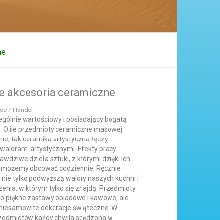
ne
ne akcesoria ceramiczne
res / Handel
ególnie wartościowy i posiadający bogatą
ej. O ile przedmioty ceramiczne masowej
lne, tak ceramika artystyczna łączy
walorami artystycznymi. Efekty pracy
awdziwe dzieła sztuki, z którymi dzięki ich
 możemy obcować codziennie. Ręcznie
 nie tylko podwyższą walory naszych kuchni i
zenia, w którym tylko się znajdą. Przedmioty
ko piękne zastawy obiadowe i kawowe, ale
i niesamowite dekoracje świąteczne. W
rzedmiotów każdy chwila spędzona w