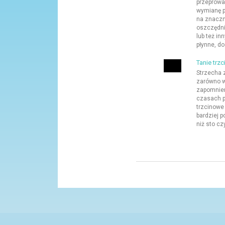
przeprowad
wymianę p
na znaczn
oszczędni
lub też in
płynne, dos
Tanie trz
Strzecha z
zarówno w 
zapomnie
czasach p
trzcinowe
bardziej p
niż sto czy