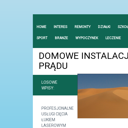
HOME
INTERES
REMONTY
DZIAŁKI
SZKO
SPORT
BRANŻE
WYPOCZYNEK
LECZENIE
DOMOWE INSTALACJ
PRĄDU
LOSOWE
WPISY:
PROFESJONALNE
USŁUGI CIĘCIA
ŁUKIEM
LASEROWYM