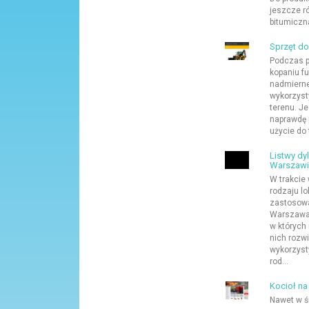
jeszcze r
bitumiczna
Sprzęt do
Podczas p
kopaniu f
nadmiernej
wykorzyst
terenu. J
naprawdę 
użycie do 
Listwy dy
Warszawi
W trakcie
rodzaju l
zastosowa
Warszawa 
w których
nich rozw
wykorzyst
rod...
Kocioł na
Nawet w 