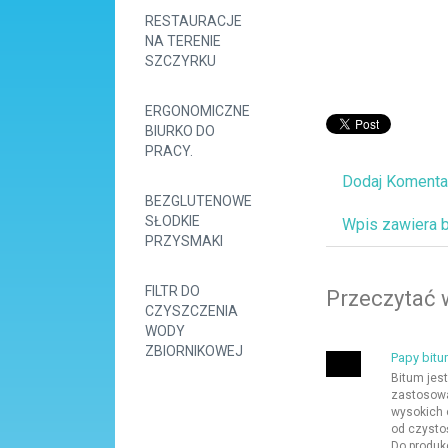
RESTAURACJE
NA TERENIE
SZCZYRKU
ERGONOMICZNE
BIURKO DO
PRACY.
Dodaj Komenta
BEZGLUTENOWE
SŁODKIE
Wpis zawiera 
PRZYSMAKI
FILTR DO
Przeczytać 
CZYSZCZENIA
WODY
ZBIORNIKOWEJ
Papy bitu
Bitum jes
zastosowa
wysokich 
od czystoś
Do produkc