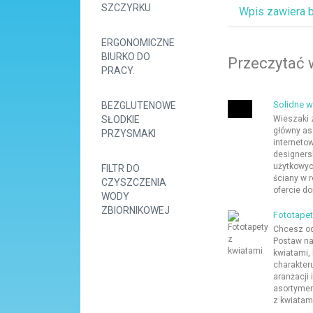
SZCZYRKU
Wpis zawiera 
ERGONOMICZNE
BIURKO DO
Przeczytać 
PRACY.
Solidne w
BEZGLUTENOWE
SŁODKIE
Wieszaki 
główny as
PRZYSMAKI
internetow
designers
użytkowyc
FILTR DO
ściany w 
CZYSZCZENIA
ofercie do
WODY
ZBIORNIKOWEJ
Fototapet
Chcesz od
Postaw na
kwiatami,
charakter
aranżacji
asortymen
z kwiatami