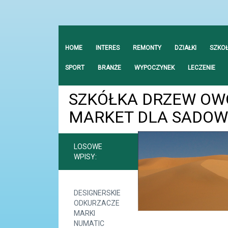
HOME
INTERES
REMONTY
DZIAŁKI
SZKO
SPORT
BRANŻE
WYPOCZYNEK
LECZENIE
SZKÓŁKA DRZEW O
MARKET DLA SADOW
LOSOWE
WPISY:
DESIGNERSKIE
ODKURZACZE
MARKI
NUMATIC