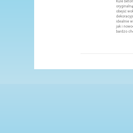
Kule beto
oryginalną
obejść wo
dekoracyj
idealnie 
jak i nowo
bardzo chę