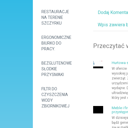
RESTAURACJE
Dodaj Komenta
NA TERENIE
SZCZYRKU
Wpis zawiera 
ERGONOMICZNE
BIURKO DO
Przeczytać 
PRACY.
Hurtowa 
BEZGLUTENOWE
SŁODKIE
W ofercie
wysokiej 
PRZYSMAKI
zwierząt.
urządzeni
wydajne. 
FILTR DO
ultradźwi
CZYSZCZENIA
który jest
WODY
ZBIORNIKOWEJ
Meble i f
przystępn
W dzisiej
bądź gene
się w meb