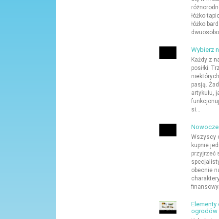
różnorodn
łóżko tap
łóżko bard
dwuosobowe
Wybierz n
Każdy z n
posiłki. T
niektóryc
pasją. Ża
artykułu, 
funkcjonu
si...
Nowoczesn
Wszyscy c
kupnie je
przyjrzeć
specjalis
obecnie n
charakter
finansowy
Elementy 
ogrodów