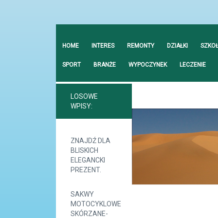
HOME
INTERES
REMONTY
DZIAŁKI
SZKO
SPORT
BRANŻE
WYPOCZYNEK
LECZENIE
LOSOWE
WPISY:
ZNAJDŹ DLA
BLISKICH
ELEGANCKI
PREZENT.
SAKWY
MOTOCYKLOWE
SKÓRZANE-