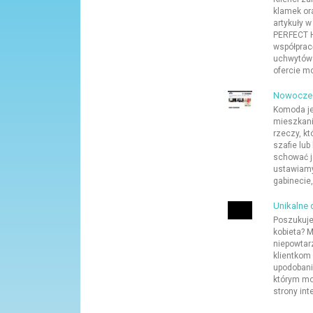
klamek or
artykuły w
PERFECT H
współprac
uchwytów 
ofercie mo
Nowoczes
Komoda j
mieszkani
rzeczy, k
szafie lub
schować j
ustawiamy
gabinecie,
Unikalne 
Poszukuje
kobieta? M
niepowtar
klientkom 
upodobani
którym mo
strony int