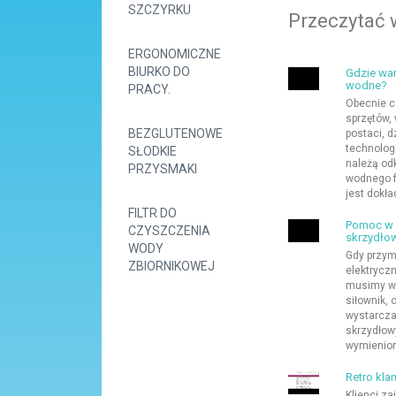
SZCZYRKU
Przeczytać 
ERGONOMICZNE
BIURKO DO
Gdzie war
wodne?
PRACY.
Obecnie c
sprzętów,
BEZGLUTENOWE
postaci, 
technologi
SŁODKIE
należą od
PRZYSMAKI
wodnego fi
jest dokła
FILTR DO
Pomoc w 
CZYSZCZENIA
skrzydło
WODY
Gdy przym
ZBIORNIKOWEJ
elektrycz
musimy wz
siłownik, 
wystarcza
skrzydłow
wymienione
Retro kl
Klienci z