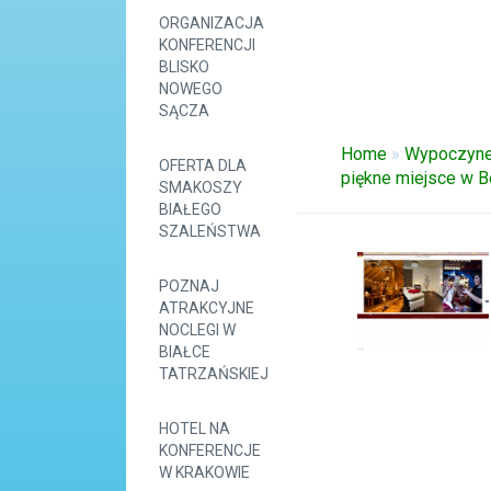
ORGANIZACJA
KONFERENCJI
BLISKO
NOWEGO
SĄCZA
Home
»
Wypoczyn
OFERTA DLA
piękne miejsce w 
SMAKOSZY
BIAŁEGO
SZALEŃSTWA
POZNAJ
ATRAKCYJNE
NOCLEGI W
BIAŁCE
TATRZAŃSKIEJ
HOTEL NA
KONFERENCJE
W KRAKOWIE