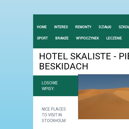
HOME
INTERES
REMONTY
DZIAŁKI
SZKO
SPORT
BRANŻE
WYPOCZYNEK
LECZENIE
HOTEL SKALISTE - P
BESKIDACH
LOSOWE
WPISY:
NICE PLACES
TO VISIT IN
STOCKHOLM