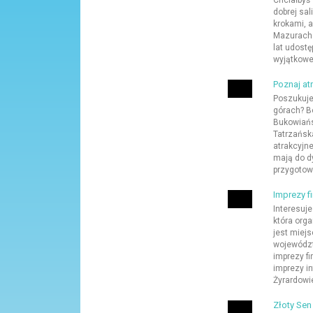
Chciałbyś
dobrej sal
krokami, a
Mazurach 
lat udost
wyjątkoweg
Poznaj at
Poszukuje
górach? B
Bukowiańs
Tatrzańsk
atrakcyjn
mają do dy
przygotowa
Imprezy f
Interesuje
która org
jest miej
województ
imprezy f
imprezy i
Żyrardowie
Złoty Sen