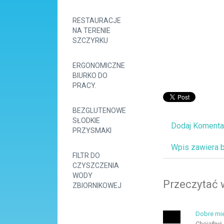
RESTAURACJE
NA TERENIE
SZCZYRKU
ERGONOMICZNE
BIURKO DO
PRACY.
BEZGLUTENOWE
SŁODKIE
Dodaj Komenta
PRZYSMAKI
Wpis zawiera 
FILTR DO
CZYSZCZENIA
WODY
Przeczytać 
ZBIORNIKOWEJ
Dobre mie