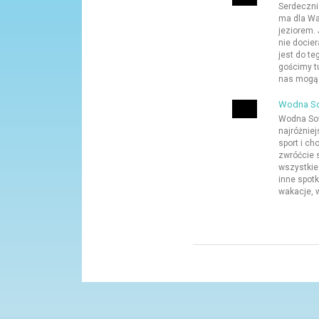
Serdeczni
ma dla Wa
jeziorem. 
nie docier
jest do te
gościmy t
nas mogą 
Wodna Sow
Wodna Sow
najróżnie
sport i ch
zwróćcie 
wszystkie
inne spot
wakacje, w