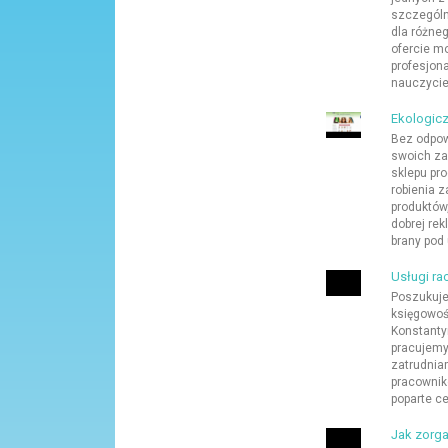
szczególn
dla różne
ofercie m
profesjona
nauczyciel
Ekologicz
Bez odpow
swoich za
sklepu pr
robienia 
produktów,
dobrej rek
brany pod 
Usługi r
Poszukuje
księgowoś
Konstanty
pracujemy 
zatrudnia
pracownik
poparte ce
Jak zorg