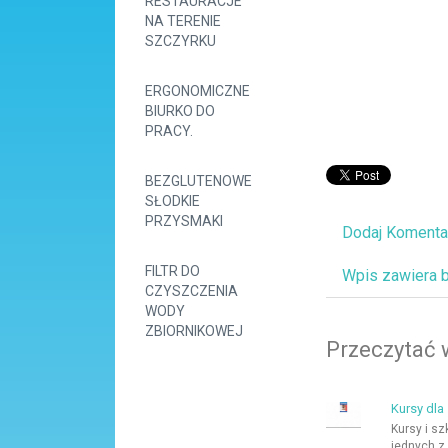
RESTAURACJE
NA TERENIE
SZCZYRKU
ERGONOMICZNE
BIURKO DO
PRACY.
BEZGLUTENOWE
SŁODKIE
PRZYSMAKI
Dodaj Komenta
FILTR DO
Wpis zawiera 
CZYSZCZENIA
WODY
ZBIORNIKOWEJ
Przeczytać 
Kursy dla
Kursy i sz
jednych z 