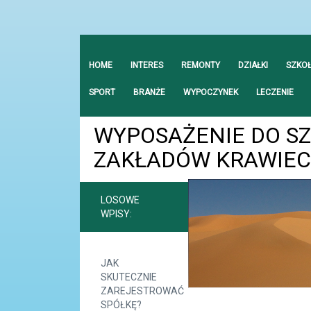
HOME
INTERES
REMONTY
DZIAŁKI
SZKO
SPORT
BRANŻE
WYPOCZYNEK
LECZENIE
WYPOSAŻENIE DO SZ
ZAKŁADÓW KRAWIEC
LOSOWE
WPISY:
JAK
SKUTECZNIE
ZAREJESTROWAĆ
SPÓŁKĘ?