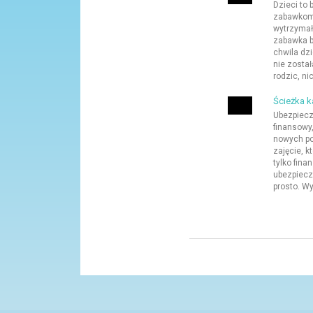
Dzieci to
zabawkom
wytrzymał
zabawka by
chwila dzi
nie zosta
rodzic, nic
Ścieżka k
Ubezpiecze
finansowy,
nowych pol
zajęcie, k
tylko fin
ubezpiecz
prosto. Wy