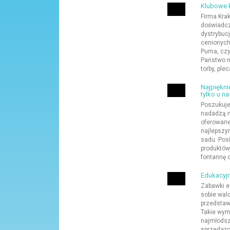
Klubowe k
Firma Krak
doświadcz
dystrybuc
cenionych 
Puma, czy
Państwo m.
torby, plec
Najpiękni
tylko u na
Poszukuje
nadadzą m
oferowane
najlepszy
sadu. Pos
produktów
fontannę 
Edukacyjn
Zabawki e
sobie wal
przedstaw
Takie wymo
najmłodsz
sprzedażo