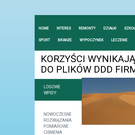
HOME
INTERES
REMONTY
DZIAŁKI
SZKO
SPORT
BRANŻE
WYPOCZYNEK
LECZENIE
KORZYŚCI WYNIKAJ
DO PLIKÓW DDD FIR
LOSOWE
WPISY:
NOWOCZESNE
ROZWIĄZANIA
POMIAROWE
CIŚNIENIA