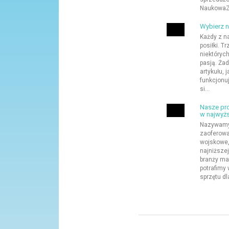
NaukowaZa
Wybierz n
Każdy z n
posiłki. T
niektóryc
pasją. Ża
artykułu, 
funkcjonu
si...
Nasze pro
w najwyżs
Nazywamy 
zaoferowa
wojskowe,
najniższej
branży ma
potrafimy
sprzętu dl