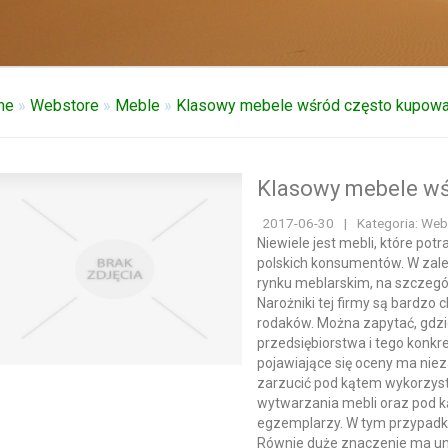
me
»
Webstore
»
Meble
»
Klasowy mebele wśród często kupow
Klasowy mebele w
2017-06-30
|
Kategoria: Web
Niewiele jest mebli, które pot
polskich konsumentów. W zale
rynku meblarskim, na szczegó
Narożniki tej firmy są bardzo
rodaków. Można zapytać, gdzi
przedsiębiorstwa i tego konk
pojawiające się oceny ma nie
zarzucić pod kątem wykorzys
wytwarzania mebli oraz pod 
egzemplarzy. W tym przypadku 
Równie duże znaczenie ma uni