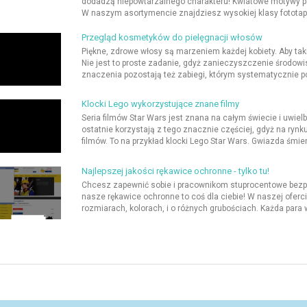
dodadzą niepowtarzalnego charakteru! Kwiatowe motywy pas
W naszym asortymencie znajdziesz wysokiej klasy fototapet
Przegląd kosmetyków do pielęgnacji włosów
Piękne, zdrowe włosy są marzeniem każdej kobiety. Aby takie
Nie jest to proste zadanie, gdyż zanieczyszczenie środowis
znaczenia pozostają też zabiegi, którym systematycznie p
Klocki Lego wykorzystujące znane filmy
Seria filmów Star Wars jest znana na całym świecie i uwielb
ostatnie korzystają z tego znacznie częściej, gdyż na ryn
filmów. To na przykład klocki Lego Star Wars. Gwiazda śmierc
Najlepszej jakości rękawice ochronne - tylko tu!
Chcesz zapewnić sobie i pracownikom stuprocentowe bezpi
nasze rękawice ochronne to coś dla ciebie! W naszej ofer
rozmiarach, kolorach, i o różnych grubościach. Każda para w