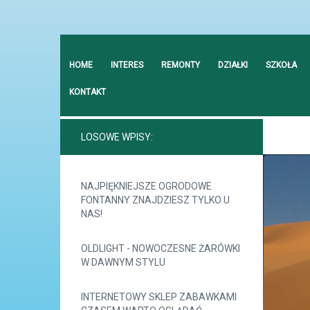
HOME
INTERES
REMONTY
DZIAŁKI
SZKOŁA
KONTAKT
LOSOWE WPISY:
NAJPIĘKNIEJSZE OGRODOWE
FONTANNY ZNAJDZIESZ TYLKO U
NAS!
OLDLIGHT - NOWOCZESNE ŻARÓWKI
W DAWNYM STYLU
INTERNETOWY SKLEP ZABAWKAMI