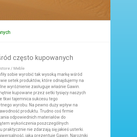
anych
śród często kupowanych
store / Meble
rafiły sobie wyrobić tak wysoką markę wśród
wie setek produktów, które odnajdujemy na
lne wyróżnienie zasługuje właśnie Gawin.
 chętnie kupowane przez setki tysięcy naszych
e tkwi tajemnica sukcesu tego
retnego wyrobu. Na pewno duży wpływ na
zawodność produktu. Trudno coś firmie
tania odpowiednich materiałów do
kątem wykończenia poszczególnych
praktycznie nie zdarzają się jakieś usterki.
wersalność, jaką prezentuje Gawin. Narożniki