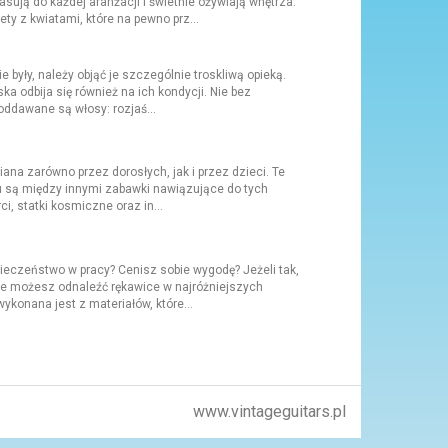
ują do każdej aranżacji i świetnie ożywiają wnętrza.
y z kwiatami, które na pewno prz...
 były, należy objąć je szczególnie troskliwą opieką.
ka odbija się również na ich kondycji. Nie bez
oddawane są włosy: rozjaś...
iana zarówno przez dorosłych, jak i przez dzieci. Te
ku są między innymi zabawki nawiązujące do tych
i, statki kosmiczne oraz in...
eczeństwo w pracy? Cenisz sobie wygodę? Jeżeli tak,
cie możesz odnaleźć rękawice w najróżniejszych
ykonana jest z materiałów, które...
www.vintageguitars.pl