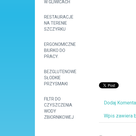
W GLIWICACH
RESTAURACJE
NA TERENIE
SZCZYRKU
ERGONOMICZNE
BIURKO DO
PRACY.
BEZGLUTENOWE
SŁODKIE
PRZYSMAKI
FILTR DO
Dodaj Komenta
CZYSZCZENIA
WODY
Wpis zawiera 
ZBIORNIKOWEJ