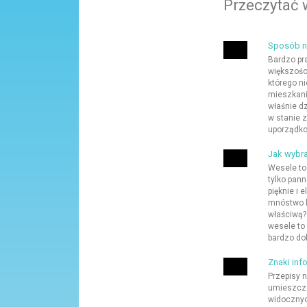
Przeczytać 
Sposób n
Bardzo pr
większośc
którego n
mieszkania
właśnie d
w stanie 
uporządkow
Jak wybra
Wesele to
tylko pan
pięknie i
mnóstwo kr
właściwą?
wesele to 
bardzo dob
Znaki inf
Przepisy 
umieszcza
widocznyc