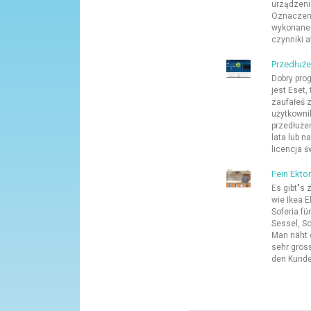
urządzeni
Oznaczeni
wykonane 
czynniki a
Przedłużen
Dobry pro
jest Eset,
zaufałeś 
użytkowni
przedłużen
lata lub n
licencja ś
Fein Ekto
Es gibt"s 
wie Ikea E
Soferia f
Sessel, So
Man näht 
sehr gros
den Kunden